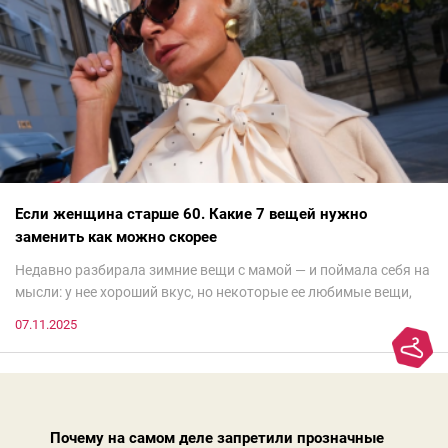
Если женщина старше 60. Какие 7 вещей нужно
заменить как можно скорее
Недавно разбирала зимние вещи с мамой — и поймала себя на
мысли: у нее хороший вкус, но некоторые ее любимые вещи,
которые она считает «классикой на века», на самом деле
07.11.2025
добавляют ей лет.И проблема не в том, что они вышли из
моды. Вовсе нет.Проблема в том, что сама мода сделала шаг
вперед, и изменились нюансы: посадка брюк стала выше, крой
жакета — свободнее, а фактура свитера — лаконичнее.
Почему на самом деле запретили прозначные