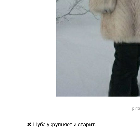
pint
❌ Шуба укрупняет и старит.