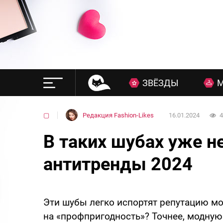
ЗВЁЗДЫ
▢
Редакция Fashion-Likes
16.01.2024
4
В таких шубах уже н
антитренды 2024
Эти шубы легко испортят репутацию м
на «профпригодность»? Точнее, модную 