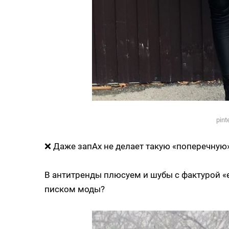
pint
❌ Даже запАх не делает такую «поперечную
В антитренды плюсуем и шубы с фактурой «е
писком моды?