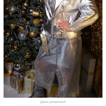
@ann_semenovich