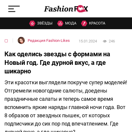
ЗВЁЗДЫ
МОДА
КРАСОТА
▢
Редакция Fashion-Likes
15.01.2024
246
Как оделись звезды с формами на
Новый год. Где дурной вкус, а где
шикарно
Эти красотки выглядели покруче супер моделей!
Отгремели новогодние салюты, доедены
праздничные салаты и теперь самое время
вспомнить яркие наряды главной ночи года. Вот
8 образов от звездных пышек, от которых
подписчики до сих пор под впечатлением. Где
дурной вкус, а где шикарно?