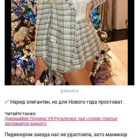
@beyonce
✅ Наряд элегантен, но для Нового года простоват.
Читайте также:
Дженнифер Лоуренс VS Русалочка: чье «голое» платье
запомнится надолго
Педикюром заезда нас не удостоила, зато маникюр