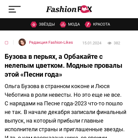
ЗВЁЗДЫ
МОДА
КРАСОТА
▢
Редакция Fashion-Likes
15.01.2024
382
Бузова в перьях, а Орбакайте с
нелепым цветком. Модные провалы
этой «Песни года»
Ольга Бузова в странном коконе и Люся
Чеботина в роли невесты. Но это еще не все.
С нарядами на Песне года-2023 что-то пошло
не так. В начале декабря записали финальный
выпуск, на который прибыли главные
исполнители страны и приглашенные звезды.
И те, о ком рассказано ниже, со своими