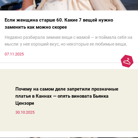
Если женщина старше 60. Какие 7 вещей нужно
заменить как можно скорее
Недавно разбирала зимние вещи с мамой — и поймала себя на
мысли: у нее хороший вкус, но некоторые ее любимые вещи,
которые она считает «классикой на века», на самом деле
07.11.2025
добавляют ей лет.И проблема не в том, что они вышли из
моды. Вовсе нет.Проблема в том, что сама мода сделала шаг
вперед, и изменились нюансы: посадка брюк стала выше, крой
жакета — свободнее, а фактура свитера — лаконичнее.
Почему на самом деле запретили прозначные
платья в Каннах — опять виновата Бьянка
Цензори
30.10.2025