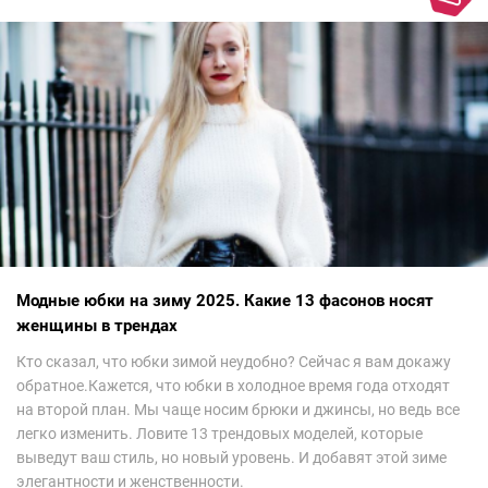
Модные юбки на зиму 2025. Какие 13 фасонов носят
женщины в трендах
Кто сказал, что юбки зимой неудобно? Сейчас я вам докажу
обратное.Кажется, что юбки в холодное время года отходят
на второй план. Мы чаще носим брюки и джинсы, но ведь все
легко изменить. Ловите 13 трендовых моделей, которые
выведут ваш стиль, но новый уровень. И добавят этой зиме
элегантности и женственности.