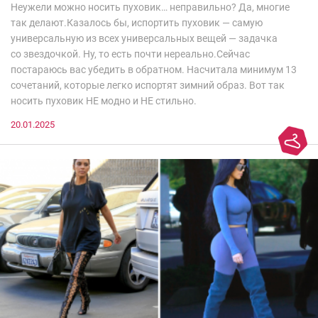
Неужели можно носить пуховик… неправильно? Да, многие
так делают.Казалось бы, испортить пуховик — самую
универсальную из всех универсальных вещей — задачка
со звездочкой. Ну, то есть почти нереально.Сейчас
постараюсь вас убедить в обратном. Насчитала минимум 13
сочетаний, которые легко испортят зимний образ. Вот так
носить пуховик НЕ модно и НЕ стильно.
20.01.2025