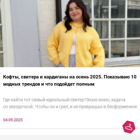
Кофты, свитера и кардиганы на осень 2025. Показываю 10
модных трендов и что подойдет полным
Где найти тот самый идеальный свитер?Знаю-знаю, задача
со звездочкой. Чтобы он и грел, и не превращал в бесформенное
нечто, и стройнил, и был в тренде… Голова кругом!Спокойно, без
04.09.2025
паники.