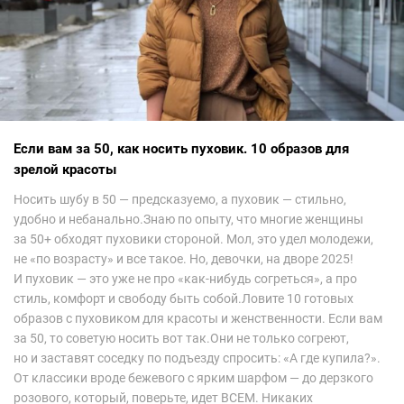
Если вам за 50, как носить пуховик. 10 образов для
зрелой красоты
Носить шубу в 50 — предсказуемо, а пуховик — стильно,
удобно и небанально.Знаю по опыту, что многие женщины
за 50+ обходят пуховики стороной. Мол, это удел молодежи,
не «по возрасту» и все такое. Но, девочки, на дворе 2025!
И пуховик — это уже не про «как-нибудь согреться», а про
стиль, комфорт и свободу быть собой.Ловите 10 готовых
образов с пуховиком для красоты и женственности. Если вам
за 50, то советую носить вот так.Они не только согреют,
но и заставят соседку по подъезду спросить: «А где купила?».
От классики вроде бежевого с ярким шарфом — до дерзкого
розового, который, поверьте, идет ВСЕМ. Никаких