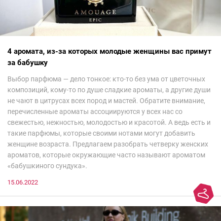
4 аромата, из-за которых молодые женщины вас примут
за бабушку
Выбор парфюма — дело тонкое: кто-то без ума от цветочных
композиций, кому-то по душе сладкие ароматы, а другие души
не чают в цитрусах всех пород и мастей. Обратите внимание,
перечисленные ароматы ассоциируются у всех нас со
свежестью, нежностью, молодостью и красотой. А ведь есть и
такие парфюмы, которые своими нотами могут добавить
женщине возраста. Предлагаем разобрать четверку женских
ароматов, которые окружающие часто называют ароматом
«бабушкиного сундука».
15.06.2022