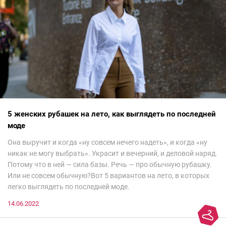
5 женских рубашек на лето, как выглядеть по последней
моде
Она выручит и когда «ну совсем нечего надеть», и когда «ну
никак не могу выбрать». Украсит и вечерний, и деловой наряд.
Потому что в ней — сила базы. Речь — про обычную рубашку.
Или не совсем обычную?Вот 5 вариантов на лето, в которых
легко выглядеть по последней моде.
14.06.2022