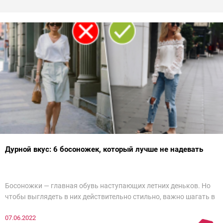
Дурной вкус: 6 босоножек, который лучше не надевать
Босоножки — главная обувь наступающих летних деньков. Но
чтобы выглядеть в них действительно стильно, важно шагать в
ногу со временем. Например, вот эти 6 пар в наступающем
07.06.2022
сезоне лучше не надевать. Потому что они — гарант дурного