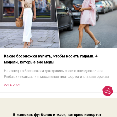
Какие босоножки купить, чтобы носить годами. 4
модели, которые вне моды
Наконец-то босоножки дождались своего звездного часа.
Рыбацкие сандалии, массивная платформа и гладиаторская
обувь сегодня — самый трендовый тренд.Но чтобы выглядеть
22.06.2022
модно, совсем не обязательно бежать за ними в магазин.
Достаточно лишь провести ревизию прошлогодних покупок.
Потому что есть модели, которые продолжают оставаться
актуальными из сезона в сезон. Рассказываем о 4 базовых
босоножках, модных вчера, сегодня и завтра.
5 женских футболок и маек, которые испортят