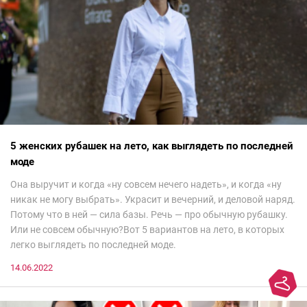
5 женских рубашек на лето, как выглядеть по последней
моде
Она выручит и когда «ну совсем нечего надеть», и когда «ну
никак не могу выбрать». Украсит и вечерний, и деловой наряд.
Потому что в ней — сила базы. Речь — про обычную рубашку.
Или не совсем обычную?Вот 5 вариантов на лето, в которых
легко выглядеть по последней моде.
14.06.2022