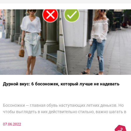
Дурной вкус: 6 босоножек, который лучше не надевать
Босоножки — главная обувь наступающих летних деньков. Но
чтобы выглядеть в них действительно стильно, важно шагать в
ногу со временем. Например, вот эти 6 пар в наступающем
07.06.2022
сезоне лучше не надевать. Потому что они — гарант дурного
вкуса и стопроцентный антитренд.