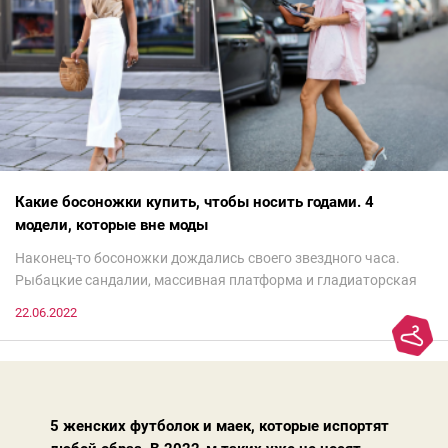
Какие босоножки купить, чтобы носить годами. 4
модели, которые вне моды
Наконец-то босоножки дождались своего звездного часа.
Рыбацкие сандалии, массивная платформа и гладиаторская
обувь сегодня — самый трендовый тренд.Но чтобы выглядеть
22.06.2022
модно, совсем не обязательно бежать за ними в магазин.
Достаточно лишь провести ревизию прошлогодних покупок.
Потому что есть модели, которые продолжают оставаться
актуальными из сезона в сезон. Рассказываем о 4 базовых
босоножках, модных вчера, сегодня и завтра.
5 женских футболок и маек, которые испортят