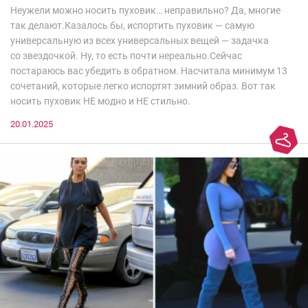
Неужели можно носить пуховик… неправильно? Да, многие
так делают.Казалось бы, испортить пуховик — самую
универсальную из всех универсальных вещей — задачка
со звездочкой. Ну, то есть почти нереально.Сейчас
постараюсь вас убедить в обратном. Насчитала минимум 13
сочетаний, которые легко испортят зимний образ. Вот так
носить пуховик НЕ модно и НЕ стильно.
20.01.2025