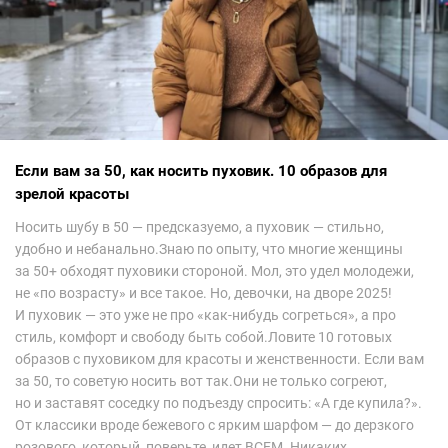
Если вам за 50, как носить пуховик. 10 образов для
зрелой красоты
Носить шубу в 50 — предсказуемо, а пуховик — стильно,
удобно и небанально.Знаю по опыту, что многие женщины
за 50+ обходят пуховики стороной. Мол, это удел молодежи,
не «по возрасту» и все такое. Но, девочки, на дворе 2025!
И пуховик — это уже не про «как-нибудь согреться», а про
стиль, комфорт и свободу быть собой.Ловите 10 готовых
образов с пуховиком для красоты и женственности. Если вам
за 50, то советую носить вот так.Они не только согреют,
но и заставят соседку по подъезду спросить: «А где купила?».
От классики вроде бежевого с ярким шарфом — до дерзкого
розового, который, поверьте, идет ВСЕМ. Никаких