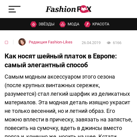
ЗВЁЗДЫ
МОДА
КРАСОТА
▢
Редакция Fashion-Likes
26.04.2019
6166
Как носят шейный платок в Европе:
самый элегантный способ
Самым модным аксессуаром этого сезона
(после крупных винтажных сережек,
разумеется) стал легкий шарфик из деликатных
материалов. Эта модная деталь изящно украсит
не только весенний, но и летний образ. Его
можно вплести в прическу, завязать на запястье,
повесить на сумочку, вдеть в джинсы вместо
пояса и, конечно же, носить на шее. Кстати,