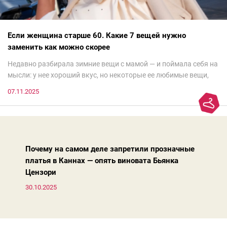
Если женщина старше 60. Какие 7 вещей нужно
заменить как можно скорее
Недавно разбирала зимние вещи с мамой — и поймала себя на
мысли: у нее хороший вкус, но некоторые ее любимые вещи,
которые она считает «классикой на века», на самом деле
07.11.2025
добавляют ей лет.И проблема не в том, что они вышли из
моды. Вовсе нет.Проблема в том, что сама мода сделала шаг
вперед, и изменились нюансы: посадка брюк стала выше, крой
жакета — свободнее, а фактура свитера — лаконичнее.
Почему на самом деле запретили прозначные
платья в Каннах — опять виновата Бьянка
Цензори
30.10.2025