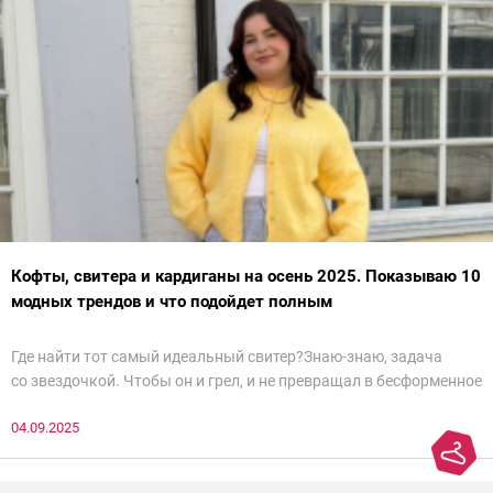
Кофты, свитера и кардиганы на осень 2025. Показываю 10
модных трендов и что подойдет полным
Где найти тот самый идеальный свитер?Знаю-знаю, задача
со звездочкой. Чтобы он и грел, и не превращал в бесформенное
нечто, и стройнил, и был в тренде… Голова кругом!Спокойно, без
04.09.2025
паники.