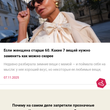
Если женщина старше 60. Какие 7 вещей нужно
заменить как можно скорее
Недавно разбирала зимние вещи с мамой — и поймала себя на
мысли: у нее хороший вкус, но некоторые ее любимые вещи,
которые она считает «классикой на века», на самом деле
07.11.2025
добавляют ей лет.И проблема не в том, что они вышли из
моды. Вовсе нет.Проблема в том, что сама мода сделала шаг
вперед, и изменились нюансы: посадка брюк стала выше, крой
жакета — свободнее, а фактура свитера — лаконичнее.
Почему на самом деле запретили прозначные