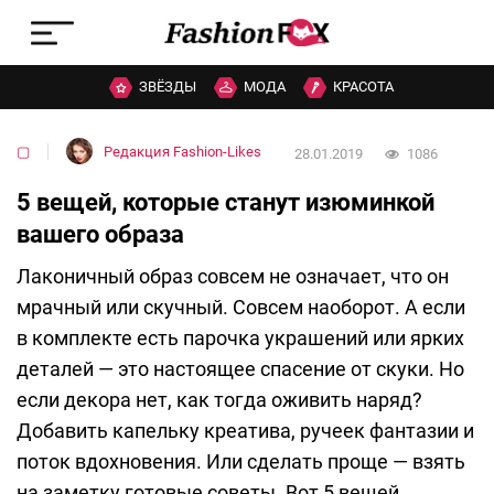
ЗВЁЗДЫ
МОДА
КРАСОТА
▢
Редакция Fashion-Likes
28.01.2019
1086
5 вещей, которые станут изюминкой
вашего образа
Лаконичный образ совсем не означает, что он
мрачный или скучный. Совсем наоборот. А если
в комплекте есть парочка украшений или ярких
деталей — это настоящее спасение от скуки. Но
если декора нет, как тогда оживить наряд?
Добавить капельку креатива, ручеек фантазии и
поток вдохновения. Или сделать проще — взять
на заметку готовые советы. Вот 5 вещей,