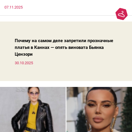
которые она считает «классикой на века», на самом деле
07.11.2025
добавляют ей лет.И проблема не в том, что они вышли из
моды. Вовсе нет.Проблема в том, что сама мода сделала шаг
вперед, и изменились нюансы: посадка брюк стала выше, крой
жакета — свободнее, а фактура свитера — лаконичнее.
Почему на самом деле запретили прозначные
платья в Каннах — опять виновата Бьянка
Цензори
30.10.2025