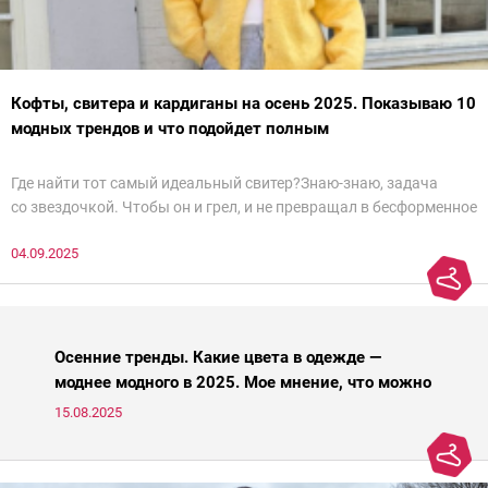
Кофты, свитера и кардиганы на осень 2025. Показываю 10
модных трендов и что подойдет полным
Где найти тот самый идеальный свитер?Знаю-знаю, задача
со звездочкой. Чтобы он и грел, и не превращал в бесформенное
нечто, и стройнил, и был в тренде… Голова кругом!Спокойно, без
04.09.2025
паники.
Осенние тренды. Какие цвета в одежде —
моднее модного в 2025. Мое мнение, что можно
носить, а что нет
15.08.2025