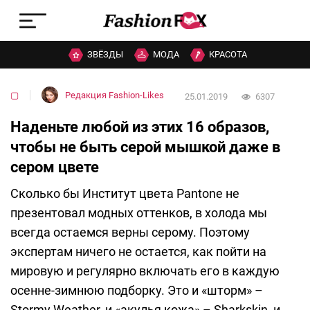
ЗВЁЗДЫ
МОДА
КРАСОТА
▢
Редакция Fashion-Likes
25.01.2019
6307
Наденьте любой из этих 16 образов,
чтобы не быть серой мышкой даже в
сером цвете
Сколько бы Институт цвета Pantone не
презентовал модных оттенков, в холода мы
всегда остаемся верны серому. Поэтому
экспертам ничего не остается, как пойти на
мировую и регулярно включать его в каждую
осенне-зимнюю подборку. Это и «шторм» –
Stormy Weather, и «акулья кожа» – Sharkskin, и