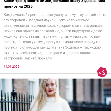
Какой тренд носить зимой, согласно знаку Зодиака. Мой
прогноз на 2025
Кому змеиный принт принесет удачу, а кому — лучше обходить
его стороной.«Звездная наука» — уже не то наивное
развлечение за чашечкой кофе, которым считалась раньше.
Сейчас она влияет на психологию, бьюти-индустрию и даже
моду. Конечно, звезды не скажут прямым текстом, что вам
носить, но точно укажут дорогу к гармоничному наряду.Вот
прогноз по стилю для каждого знака Зодиака — так можно
открыть в себе неожиданные грани и здорово поднять
настроение. Так что, поехали!
14.01.2025