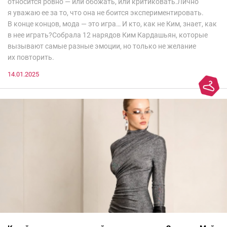
относится ровно — или обожать, или критиковать.Лично
я уважаю ее за то, что она не боится экспериментировать.
В конце концов, мода — это игра… И кто, как не Ким, знает, как
в нее играть?Собрала 12 нарядов Ким Кардашьян, которые
вызывают самые разные эмоции, но только не желание
их повторить.
14.01.2025