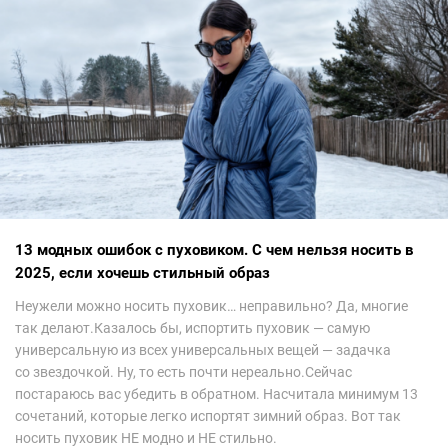
13 модных ошибок с пуховиком. С чем нельзя носить в
2025, если хочешь стильный образ
Неужели можно носить пуховик… неправильно? Да, многие
так делают.Казалось бы, испортить пуховик — самую
универсальную из всех универсальных вещей — задачка
со звездочкой. Ну, то есть почти нереально.Сейчас
постараюсь вас убедить в обратном. Насчитала минимум 13
сочетаний, которые легко испортят зимний образ. Вот так
носить пуховик НЕ модно и НЕ стильно.