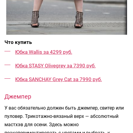
Что купить
Юбка Wallis за 4299 руб.
Юбка STASY Olivegrey за 7390 руб.
Юбка SANCHAY Grey Cat за 7990 руб.
Джемпер
У вас обязательно должен быть джемпер, свитер или
пуловер. Трикотажно-вязаный верх — абсолютный
мастхэв для осени. Здесь можно
поэкспериментировать с цветами и выбрать, к