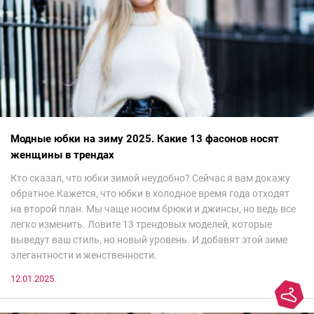
Модные юбки на зиму 2025. Какие 13 фасонов носят
женщины в трендах
Кто сказал, что юбки зимой неудобно? Сейчас я вам докажу
обратное.Кажется, что юбки в холодное время года отходят
на второй план. Мы чаще носим брюки и джинсы, но ведь все
легко изменить. Ловите 13 трендовых моделей, которые
выведут ваш стиль, но новый уровень. И добавят этой зиме
элегантности и женственности.
12.01.2025