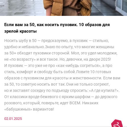
Если вам за 50, как носить пуховик. 10 образов для
зрелой красоты
Носить шубу в 50 — предсказуемо, а пуховик — стильно,
удобно и небанально.Знаю по опыту, что многие женщины
за 50+ обходят пуховики стороной. Мол, это удел молодежи,
не «по возрасту» и все такое. Но, девочки, на дворе 2025!
И пуховик — это уже не про «как-нибудь согреться», а про
стиль, комфорт и свободу быть собой.Ловите 10 готовых
образов с пуховиком для красоты и женственности. Если вам
за 50, то советую носить вот так.Они не только согреют,
но и заставят соседку по подъезду спросить: «А где купила?».
От классики вроде бежевого с ярким шарфом — до дерзкого
розового, который, поверьте, идет ВСЕМ. Никаких
«бабушкиных» вариантов!
02.01.2025