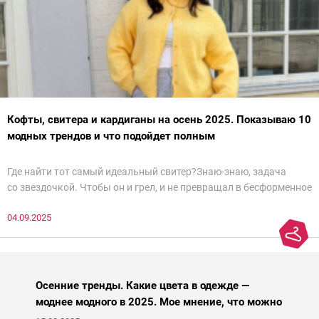
Кофты, свитера и кардиганы на осень 2025. Показываю 10
модных трендов и что подойдет полным
Где найти тот самый идеальный свитер?Знаю-знаю, задача
со звездочкой. Чтобы он и грел, и не превращал в бесформенное
нечто, и стройнил, и был в тренде… Голова кругом!Спокойно, без
04.09.2025
паники.
Осенние тренды. Какие цвета в одежде —
моднее модного в 2025. Мое мнение, что можно
носить, а что нет