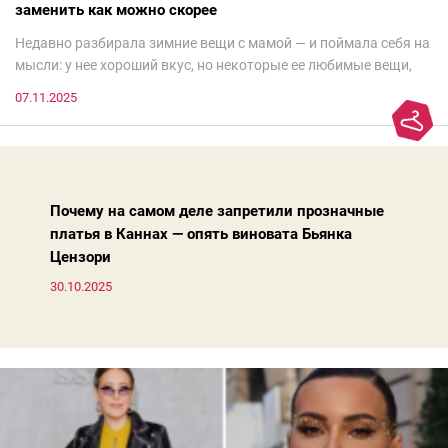
заменить как можно скорее
Недавно разбирала зимние вещи с мамой — и поймала себя на
мысли: у нее хороший вкус, но некоторые ее любимые вещи,
которые она считает «классикой на века», на самом деле
07.11.2025
добавляют ей лет.И проблема не в том, что они вышли из
моды. Вовсе нет.Проблема в том, что сама мода сделала шаг
вперед, и изменились нюансы: посадка брюк стала выше, крой
жакета — свободнее, а фактура свитера — лаконичнее.
Почему на самом деле запретили прозначные
платья в Каннах — опять виновата Бьянка
Цензори
30.10.2025