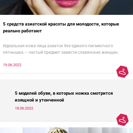
5 средств азиатской красоты для молодости, которые
реально работают
Идеальная кожа лица азиаток без единого пигментного
пятнышка — частый предмет зависти славянских женщин.
Действительно, восточным женщинам больше повезло с
19.06.2022
генетикой и в зрелом возрасте их легко можно спутать с
молодой девушкой. Но дело не только в ДНК — грамотный уход
японок и кореянок играет немалую роль в предотвращении
старения кожи. Представляем подборку из пяти азиатских
средств для молодости от Ксении Вебер, косметолога-эстетиста
5 моделей обуви, в которых ножка смотрится
и «эксперта идеальной кожи Intercharm 2020».
изящной и утонченной
18.06.2022