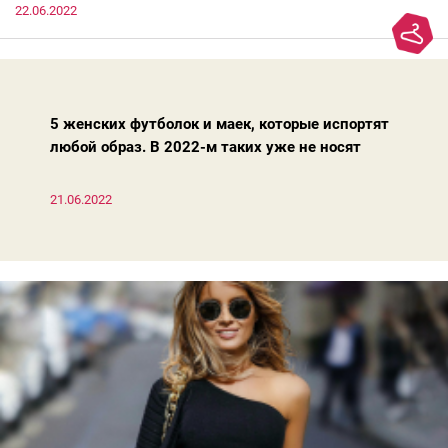
22.06.2022
модно, совсем не обязательно бежать за ними в магазин.
Достаточно лишь провести ревизию прошлогодних покупок.
Потому что есть модели, которые продолжают оставаться
актуальными из сезона в сезон. Рассказываем о 4 базовых
босоножках, модных вчера, сегодня и завтра.
5 женских футболок и маек, которые испортят
любой образ. В 2022-м таких уже не носят
21.06.2022