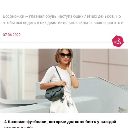
Босоножки — главная обувь наступающих летних деньков. Но
чтобы выглядеть в них действительно стильно, важно шагать в
ногу со временем. Например, вот эти 6 пар в наступающем
07.06.2022
сезоне лучше не надевать. Потому что они — гарант дурного
вкуса и стопроцентный антитренд.
4 базовые футболки, которые должны быть у каждой