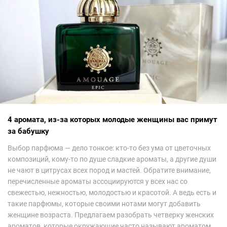
4 аромата, из-за которых молодые женщины вас примут
за бабушку
Выбор парфюма — дело тонкое: кто-то без ума от цветочных
композиций, кому-то по душе сладкие ароматы, а другие души
не чают в цитрусах всех пород и мастей. Обратите внимание,
перечисленные ароматы ассоциируются у всех нас со
свежестью, нежностью, молодостью и красотой. А ведь есть и
такие парфюмы, которые своими нотами могут добавить
женщине возраста. Предлагаем разобрать четверку женских
ароматов, которые окружающие часто называют ароматом