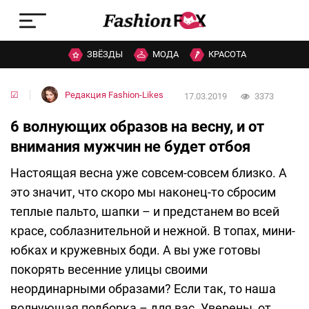
ЗВЁЗДЫ
МОДА
КРАСОТА
☑
Редакция Fashion-Likes
17.03.2019
3373
6 волнующих образов на весну, и от
внимания мужчин не будет отбоя
Настоящая весна уже совсем-совсем близко. А
это значит, что скоро мы наконец-то сбросим
теплые пальто, шапки – и предстанем во всей
красе, соблазнительной и нежной. В топах, мини-
юбках и кружевных боди. А вы уже готовы
покорять весенние улицы своими
неординарными образами? Если так, то наша
волнующая подборка – для вас. Уверены, от