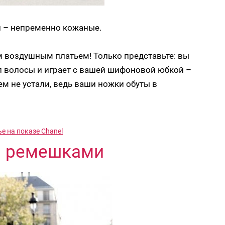
и – непременно кожаные.
им воздушным платьем! Только представьте: вы
ал волосы и играет с вашей шифоновой юбкой –
м не устали, ведь ваши ножки обуты в
е на показе Chanel
и ремешками