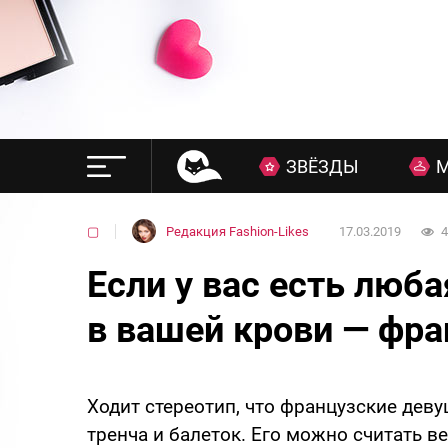
ЗВЁЗДЫ
▢
Редакция Fashion-Likes
17.03.2019
4
Если у вас есть любая
в вашей крови — фра
Ходит стереотип, что французские дев
тренча и балеток. Его можно считать в