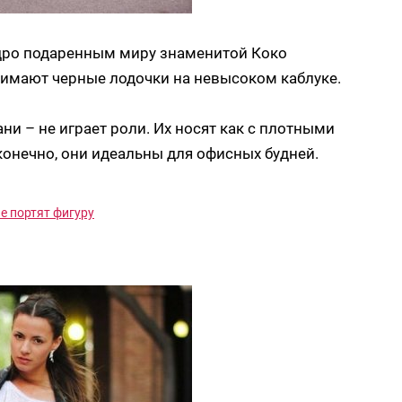
дро подаренным миру знаменитой Коко
нимают черные лодочки на невысоком каблуке.
ни – не играет роли. Их носят как с плотными
 конечно, они идеальны для офисных будней.
е портят фигуру