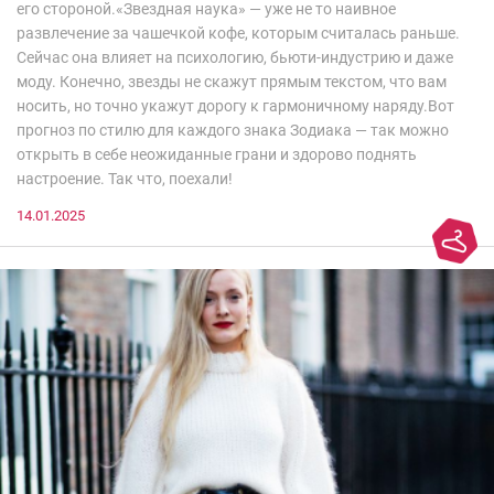
его стороной.«Звездная наука» — уже не то наивное
развлечение за чашечкой кофе, которым считалась раньше.
Сейчас она влияет на психологию, бьюти-индустрию и даже
моду. Конечно, звезды не скажут прямым текстом, что вам
носить, но точно укажут дорогу к гармоничному наряду.Вот
прогноз по стилю для каждого знака Зодиака — так можно
открыть в себе неожиданные грани и здорово поднять
настроение. Так что, поехали!
14.01.2025