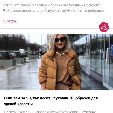
Устали от Chanel, Valentino и прочих заезженных брендов?
Добро пожаловать в арабскую сказку!Наконец-то добралась
до просмотра недели моды в Саудовской Аравии. Рассмотрела
05.01.2025
все и осталась под глубоким впечатлением. Национальный
колорит Ближнего Востока на современный манер — это
невероятно красиво.Все стереотипы, какие были у меня насчет
арабских дизайнеров, рассеялись как дым. А столько красоты
сегодня сложно увидеть на других известных неделях
мод.Самое интересное сейчас покажу ?
Если вам за 50, как носить пуховик. 10 образов для
зрелой красоты
Носить шубу в 50 — предсказуемо, а пуховик — стильно,