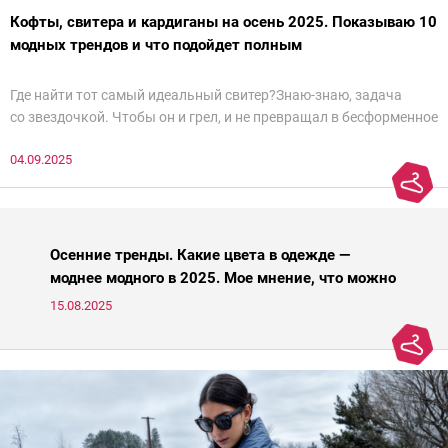
Кофты, свитера и кардиганы на осень 2025. Показываю 10
модных трендов и что подойдет полным
Где найти тот самый идеальный свитер?Знаю-знаю, задача
со звездочкой. Чтобы он и грел, и не превращал в бесформенное
нечто, и стройнил, и был в тренде… Голова кругом!Спокойно, без
04.09.2025
паники.
Осенние тренды. Какие цвета в одежде —
моднее модного в 2025. Мое мнение, что можно
носить, а что нет
15.08.2025