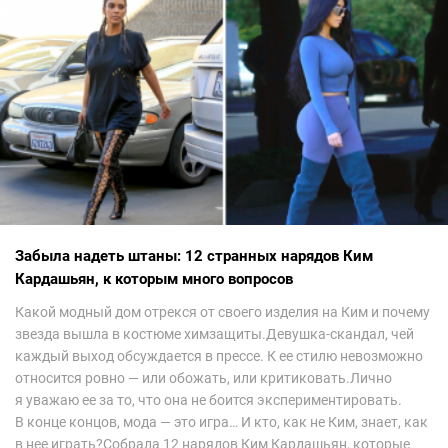
Забыла надеть штаны: 12 странных нарядов Ким
Кардашьян, к которым много вопросов
Какой модный дом отрекся от своего изделия на Ким и почему
звезда вышла в костюме химзащиты.Девушка-скандал, чей
каждый выход обсуждается в прессе. К ее стилю невозможно
относится ровно — или обожать, или критиковать.Лично
я уважаю ее за то, что она не боится экспериментировать.
В конце концов, мода — это игра… И кто, как не Ким, знает, как
в нее играть?Собрала 12 нарядов Ким Кардашьян, которые