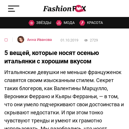
ЗВЁЗДЫ
МОДА
КРАСОТА
▢
Анна Иванова
01.10.2019
2729
5 вещей, которые носят осенью
итальянки с хорошим вкусом
Итальянские девушки не меньше француженок
славятся своим изысканным стилем. Секрет
таких блогеров, как Валентины Марцулло,
Вероники Феррано и Кьяры Ферраньи, — в том,
что они умело подчеркивают свои достоинства и
скрывают недостатки. И при этом тонко
чувствуют тренды и умеют их грамотно
использовать. Мы разобрались, что носят