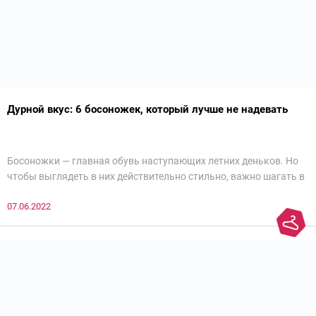
Дурной вкус: 6 босоножек, который лучше не надевать
Босоножки — главная обувь наступающих летних деньков. Но
чтобы выглядеть в них действительно стильно, важно шагать в
ногу со временем. Например, вот эти 6 пар в наступающем
07.06.2022
сезоне лучше не надевать. Потому что они — гарант дурного
вкуса и стопроцентный антитренд.