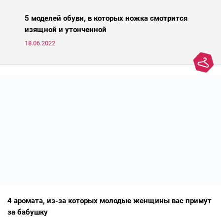
старения кожи. Представляем подборку из пяти азиатских
средств для молодости от Ксении Вебер, косметолога-эстетиста
5 моделей обуви, в которых ножка смотрится
и «эксперта идеальной кожи Intercharm 2020».
изящной и утонченной
18.06.2022
4 аромата, из-за которых молодые женщины вас примут
за бабушку