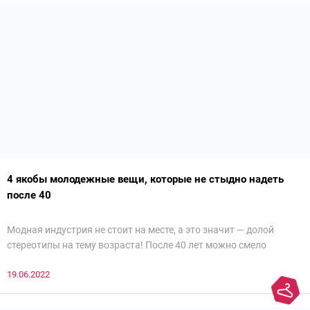
4 якобы молодежные вещи, которые не стыдно надеть
после 40
Модная индустрия не стоит на месте, а это значит — долой
стереотипы на тему возраста! После 40 лет можно смело
примерять тренды, от которых в восторге юные модницы. Разве
19.06.2022
что стоит более вдумчиво вписывать их в стильный,
современный образ. Мы внимательно изучили образы женщин
с чувством стиля и готовы рассказать о 4 якобы молодежных