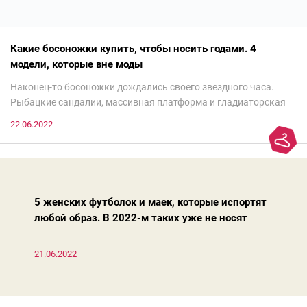
Какие босоножки купить, чтобы носить годами. 4
модели, которые вне моды
Наконец-то босоножки дождались своего звездного часа.
Рыбацкие сандалии, массивная платформа и гладиаторская
обувь сегодня — самый трендовый тренд.Но чтобы выглядеть
22.06.2022
модно, совсем не обязательно бежать за ними в магазин.
Достаточно лишь провести ревизию прошлогодних покупок.
Потому что есть модели, которые продолжают оставаться
актуальными из сезона в сезон. Рассказываем о 4 базовых
босоножках, модных вчера, сегодня и завтра.
5 женских футболок и маек, которые испортят
любой образ. В 2022-м таких уже не носят
21.06.2022