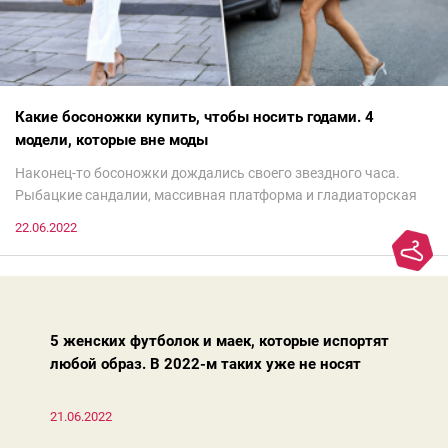
Какие босоножки купить, чтобы носить годами. 4
модели, которые вне моды
Наконец-то босоножки дождались своего звездного часа.
Рыбацкие сандалии, массивная платформа и гладиаторская
обувь сегодня — самый трендовый тренд.Но чтобы выглядеть
22.06.2022
модно, совсем не обязательно бежать за ними в магазин.
Достаточно лишь провести ревизию прошлогодних покупок.
Потому что есть модели, которые продолжают оставаться
актуальными из сезона в сезон. Рассказываем о 4 базовых
босоножках, модных вчера, сегодня и завтра.
5 женских футболок и маек, которые испортят
любой образ. В 2022-м таких уже не носят
21.06.2022