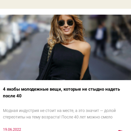
4 якобы молодежные вещи, которые не стыдно надеть
после 40
Модная индустрия не стоит на месте, а это значит — долой
стереотипы на тему возраста! После 40 лет можно смело
примерять тренды, от которых в восторге юные модницы. Разве
19.06.2022
что стоит более вдумчиво вписывать их в стильный,