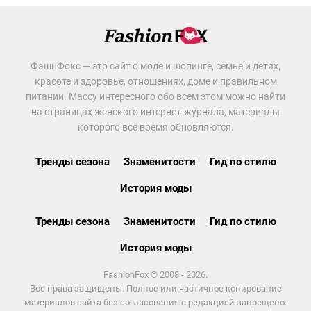
ФэшнФокс — это сайт о моде и шопинге, семье и детях,
красоте и здоровье, отношениях, доме и правильном
питании. Массу интересного обо всем этом можно найти
на страницах женского интернет-журнала, материалы
которого всё время обновляются.
Тренды сезона
Знаменитости
Гид по стилю
История моды
Тренды сезона
Знаменитости
Гид по стилю
История моды
FashionFox © 2008 - 2026.
Все права защищены. Полное или частичное копирование
материалов сайта без согласования с редакцией запрещено.