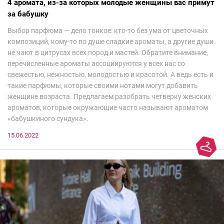
4 аромата, из-за которых молодые женщины вас примут
за бабушку
Выбор парфюма — дело тонкое: кто-то без ума от цветочных
композиций, кому-то по душе сладкие ароматы, а другие души
не чают в цитрусах всех пород и мастей. Обратите внимание,
перечисленные ароматы ассоциируются у всех нас со
свежестью, нежностью, молодостью и красотой. А ведь есть и
такие парфюмы, которые своими нотами могут добавить
женщине возраста. Предлагаем разобрать четверку женских
ароматов, которые окружающие часто называют ароматом
«бабушкиного сундука».
15.06.2022