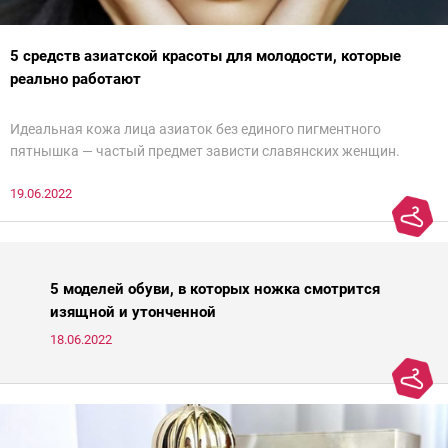
5 средств азиатской красоты для молодости, которые
реально работают
Идеальная кожа лица азиаток без единого пигментного
пятнышка — частый предмет зависти славянских женщин.
Действительно, восточным женщинам больше повезло с
19.06.2022
генетикой и в зрелом возрасте их легко можно спутать с
молодой девушкой. Но дело не только в ДНК — грамотный уход
японок и кореянок играет немалую роль в предотвращении
старения кожи. Представляем подборку из пяти азиатских
средств для молодости от Ксении Вебер, косметолога-эстетиста
5 моделей обуви, в которых ножка смотрится
и «эксперта идеальной кожи Intercharm 2020».
изящной и утонченной
18.06.2022