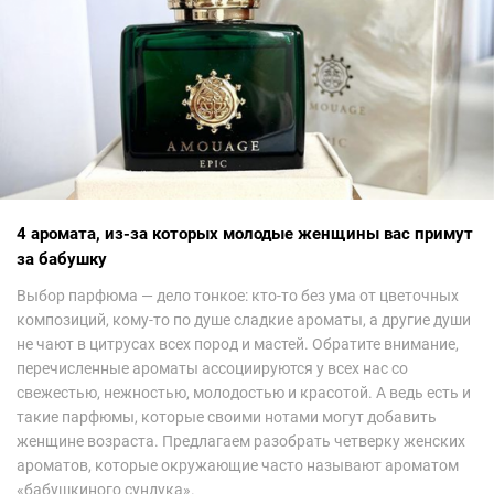
4 аромата, из-за которых молодые женщины вас примут
за бабушку
Выбор парфюма — дело тонкое: кто-то без ума от цветочных
композиций, кому-то по душе сладкие ароматы, а другие души
не чают в цитрусах всех пород и мастей. Обратите внимание,
перечисленные ароматы ассоциируются у всех нас со
свежестью, нежностью, молодостью и красотой. А ведь есть и
такие парфюмы, которые своими нотами могут добавить
женщине возраста. Предлагаем разобрать четверку женских
ароматов, которые окружающие часто называют ароматом
«бабушкиного сундука».