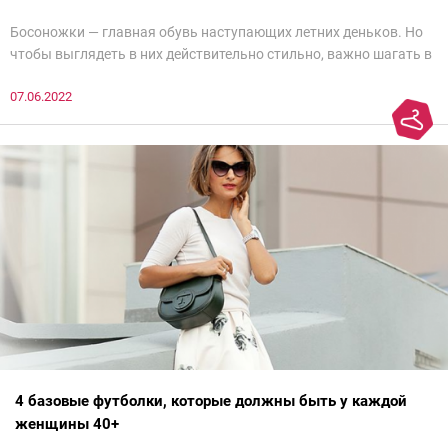
Босоножки — главная обувь наступающих летних деньков. Но
чтобы выглядеть в них действительно стильно, важно шагать в
ногу со временем. Например, вот эти 6 пар в наступающем
07.06.2022
сезоне лучше не надевать. Потому что они — гарант дурного
вкуса и стопроцентный антитренд.
4 базовые футболки, которые должны быть у каждой
женщины 40+