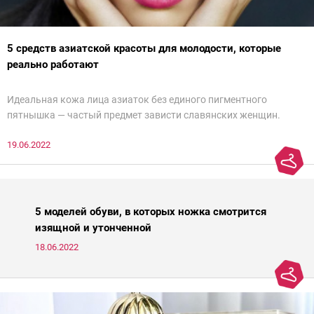
5 средств азиатской красоты для молодости, которые
реально работают
Идеальная кожа лица азиаток без единого пигментного
пятнышка — частый предмет зависти славянских женщин.
Действительно, восточным женщинам больше повезло с
19.06.2022
генетикой и в зрелом возрасте их легко можно спутать с
молодой девушкой. Но дело не только в ДНК — грамотный уход
японок и кореянок играет немалую роль в предотвращении
старения кожи. Представляем подборку из пяти азиатских
средств для молодости от Ксении Вебер, косметолога-эстетиста
5 моделей обуви, в которых ножка смотрится
и «эксперта идеальной кожи Intercharm 2020».
изящной и утонченной
18.06.2022