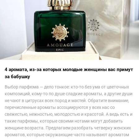
4 аромата, из-за которых молодые женщины вас примут
за бабушку
Выбор парфюма — дело тонкое: кто-то без ума от цветочных
композиций, кому-то по душе сладкие ароматы, а другие души
не чают в цитрусах всех пород и мастей. Обратите внимание,
перечисленные ароматы ассоциируются у всех нас со
свежестью, нежностью, молодостью и красотой. А ведь есть и
такие парфюмы, которые своими нотами могут добавить
женщине возраста. Предлагаем разобрать четверку женских
ароматов, которые окружающие часто называют ароматом