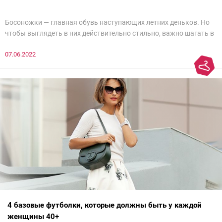
Босоножки — главная обувь наступающих летних деньков. Но
чтобы выглядеть в них действительно стильно, важно шагать в
ногу со временем. Например, вот эти 6 пар в наступающем
07.06.2022
сезоне лучше не надевать. Потому что они — гарант дурного
вкуса и стопроцентный антитренд.
4 базовые футболки, которые должны быть у каждой
женщины 40+