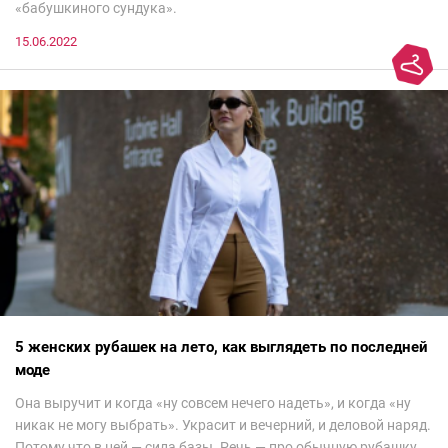
«бабушкиного сундука».
15.06.2022
5 женских рубашек на лето, как выглядеть по последней
моде
Она выручит и когда «ну совсем нечего надеть», и когда «ну
никак не могу выбрать». Украсит и вечерний, и деловой наряд.
Потому что в ней — сила базы. Речь — про обычную рубашку.