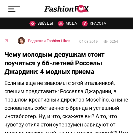
ЗВЁЗДЫ
МОДА
КРАСОТА
☑
Редакция Fashion-Likes
04.03.2019
5264
Чему молодым девушкам стоит
поучиться у 66-летней Росселы
Джардини: 4 модных приема
Если вы еще не знакомы с этой итальянкой,
спешим представить: Росселла Джардини, в
прошлом креативный директор Moschino, а ныне
основатель собственного бренда и успешный
инстаблогер. Ну, и что, скажете вы? А то, что
чувству стиля этой супервумен завидуют от
мала до велика, а ей, на минуточку, скоро 67! Что