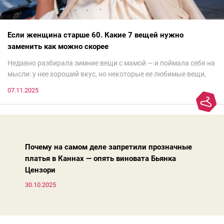
Если женщина старше 60. Какие 7 вещей нужно
заменить как можно скорее
Недавно разбирала зимние вещи с мамой — и поймала себя на
мысли: у нее хороший вкус, но некоторые ее любимые вещи,
которые она считает «классикой на века», на самом деле
07.11.2025
добавляют ей лет.И проблема не в том, что они вышли из
моды. Вовсе нет.Проблема в том, что сама мода сделала шаг
вперед, и изменились нюансы: посадка брюк стала выше, крой
жакета — свободнее, а фактура свитера — лаконичнее.
Почему на самом деле запретили прозначные
платья в Каннах — опять виновата Бьянка
Цензори
30.10.2025