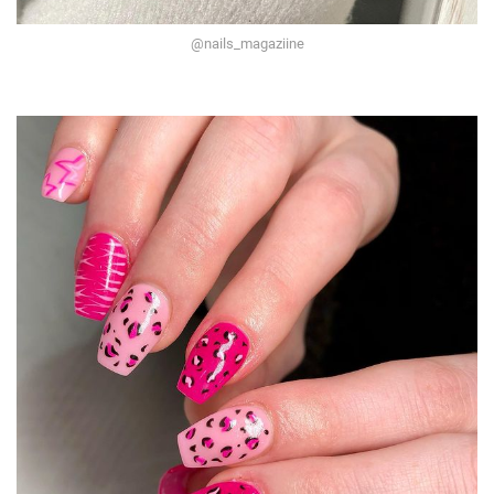
@nails_magaziine