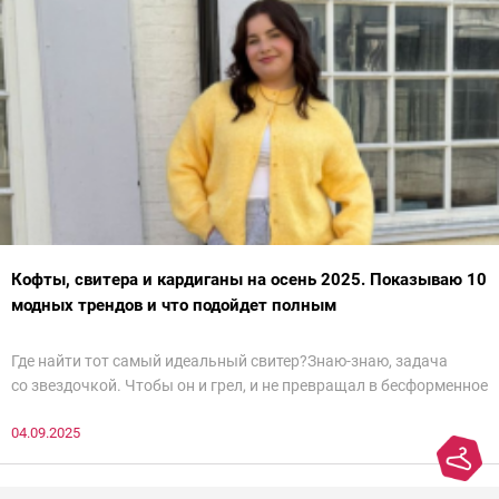
Кофты, свитера и кардиганы на осень 2025. Показываю 10
модных трендов и что подойдет полным
Где найти тот самый идеальный свитер?Знаю-знаю, задача
со звездочкой. Чтобы он и грел, и не превращал в бесформенное
нечто, и стройнил, и был в тренде… Голова кругом!Спокойно, без
04.09.2025
паники.