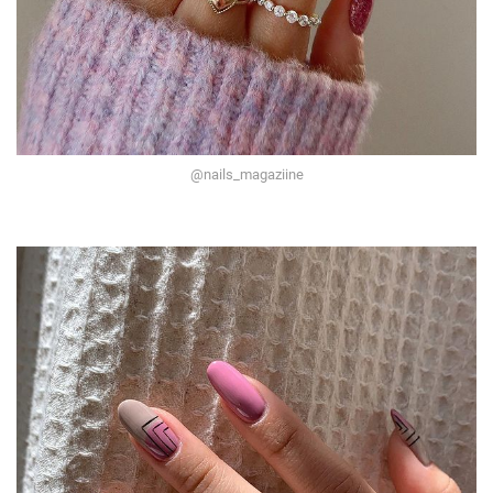
@nails_magaziine