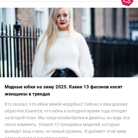
Модные юбки на зиму 2025. Какие 13 фасонов носят
женщины в трендах
Кто сказал, что юбки зимой неудобно? Сейчас я вам докажу
обратное.Кажется, что юбки в холодное время года отходят
на второй план. Мы чаще носим брюки и джинсы, но ведь все
легко изменить. Ловите 13 трендовых моделей, которые
выведут ваш стиль, но новый уровень. И добавят этой зиме
элегантности и женственности.