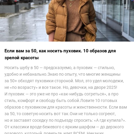
Если вам за 50, как носить пуховик. 10 образов для
зрелой красоты
Носить шубу в 50 — предсказуемо, а пуховик — стильно,
удобно и небанально.Знаю по опыту, что многие женщины
за 50+ обходят пуховики стороной. Мол, это удел молодежи,
не «по возрасту» и все такое. Но, девочки, на дворе 2025!
И пуховик — это уже не про «как-нибудь согреться», а про
стиль, комфорт и свободу быть собой.Ловите 10 готовых
образов с пуховиком для красоты и женственности. Если вам
за 50, то советую носить вот так.Они не только согреют,
но и заставят соседку по подъезду спросить: «А где купила?».
От классики вроде бежевого с ярким шарфом — до дерзкого
розового, который, поверьте, идет ВСЕМ. Никаких