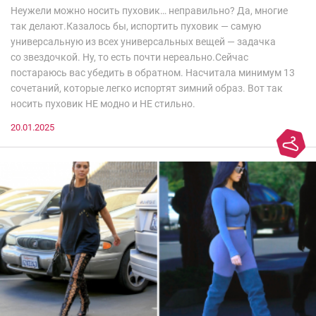
Неужели можно носить пуховик… неправильно? Да, многие
так делают.Казалось бы, испортить пуховик — самую
универсальную из всех универсальных вещей — задачка
со звездочкой. Ну, то есть почти нереально.Сейчас
постараюсь вас убедить в обратном. Насчитала минимум 13
сочетаний, которые легко испортят зимний образ. Вот так
носить пуховик НЕ модно и НЕ стильно.
20.01.2025