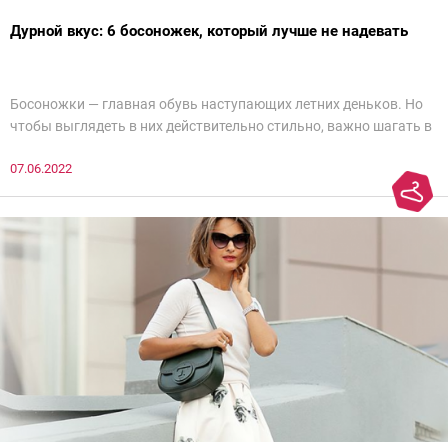
Дурной вкус: 6 босоножек, который лучше не надевать
Босоножки — главная обувь наступающих летних деньков. Но
чтобы выглядеть в них действительно стильно, важно шагать в
ногу со временем. Например, вот эти 6 пар в наступающем
07.06.2022
сезоне лучше не надевать. Потому что они — гарант дурного
вкуса и стопроцентный антитренд.