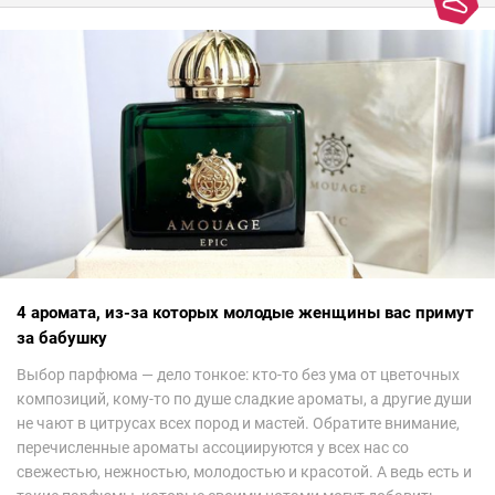
4 аромата, из-за которых молодые женщины вас примут
за бабушку
Выбор парфюма — дело тонкое: кто-то без ума от цветочных
композиций, кому-то по душе сладкие ароматы, а другие души
не чают в цитрусах всех пород и мастей. Обратите внимание,
перечисленные ароматы ассоциируются у всех нас со
свежестью, нежностью, молодостью и красотой. А ведь есть и