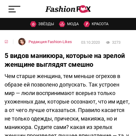
ЗВЁЗДЫ
МОДА
КРАСОТА
☑
Редакция Fashion-Likes
03.10.2020
3273
5 видов маникюра, которые на зрелой
женщине выглядят смешно
Чем старше женщина, тем меньше огрехов в
образе ей позволено допускать. Так устроен
мир — люли воспринимают всерьез только
ухоженных дам, которые осознают, что им идет,
а от чего лучше отказаться. Правило касается
не только одежды, прически, макияжа, но и
маникюра. Судите сами? какая из зрелых
женщин произведет лучшее впечатление — та, у