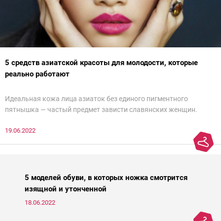
5 средств азиатской красоты для молодости, которые
реально работают
Идеальная кожа лица азиаток без единого пигментного
пятнышка — частый предмет зависти славянских женщин.
Действительно, восточным женщинам больше повезло с
19.06.2022
генетикой и в зрелом возрасте их легко можно спутать с
молодой девушкой. Но дело не только в ДНК — грамотный уход
японок и кореянок играет немалую роль в предотвращении
старения кожи. Представляем подборку из пяти азиатских
средств для молодости от Ксении Вебер, косметолога-эстетиста
5 моделей обуви, в которых ножка смотрится
и «эксперта идеальной кожи Intercharm 2020».
изящной и утонченной
18.06.2022