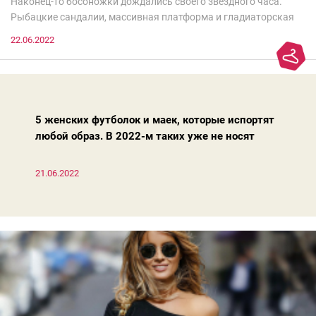
Наконец-то босоножки дождались своего звездного часа.
Рыбацкие сандалии, массивная платформа и гладиаторская
обувь сегодня — самый трендовый тренд.Но чтобы выглядеть
22.06.2022
модно, совсем не обязательно бежать за ними в магазин.
Достаточно лишь провести ревизию прошлогодних покупок.
Потому что есть модели, которые продолжают оставаться
актуальными из сезона в сезон. Рассказываем о 4 базовых
босоножках, модных вчера, сегодня и завтра.
5 женских футболок и маек, которые испортят
любой образ. В 2022-м таких уже не носят
21.06.2022