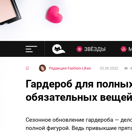
ЗВЁЗДЫ
☑
Редакция Fashion-Likes
02.06.2022
4
Гардероб для полных 
обязательных веще
Сезонное обновление гардероба — дело
полной фигурой. Ведь привыкшие прята