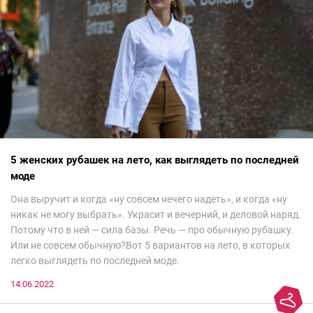
5 женских рубашек на лето, как выглядеть по последней
моде
Она выручит и когда «ну совсем нечего надеть», и когда «ну
никак не могу выбрать». Украсит и вечерний, и деловой наряд.
Потому что в ней — сила базы. Речь — про обычную рубашку.
Или не совсем обычную?Вот 5 вариантов на лето, в которых
легко выглядеть по последней моде.
14.06.2022