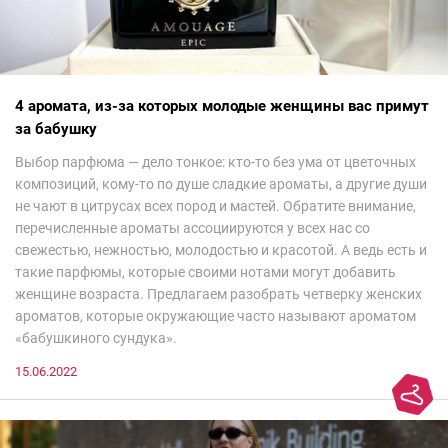
4 аромата, из-за которых молодые женщины вас примут
за бабушку
Выбор парфюма — дело тонкое: кто-то без ума от цветочных
композиций, кому-то по душе сладкие ароматы, а другие души
не чают в цитрусах всех пород и мастей. Обратите внимание,
перечисленные ароматы ассоциируются у всех нас со
свежестью, нежностью, молодостью и красотой. А ведь есть и
такие парфюмы, которые своими нотами могут добавить
женщине возраста. Предлагаем разобрать четверку женских
ароматов, которые окружающие часто называют ароматом
«бабушкиного сундука».
15.06.2022