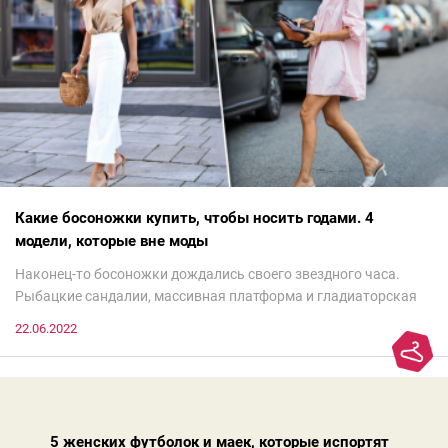
Какие босоножки купить, чтобы носить годами. 4
модели, которые вне моды
Наконец-то босоножки дождались своего звездного часа.
Рыбацкие сандалии, массивная платформа и гладиаторская
обувь сегодня — самый трендовый тренд.Но чтобы выглядеть
22.06.2022
модно, совсем не обязательно бежать за ними в магазин.
Достаточно лишь провести ревизию прошлогодних покупок.
Потому что есть модели, которые продолжают оставаться
актуальными из сезона в сезон. Рассказываем о 4 базовых
босоножках, модных вчера, сегодня и завтра.
5 женских футболок и маек, которые испортят