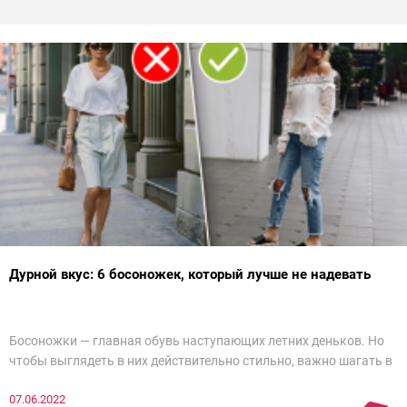
Дурной вкус: 6 босоножек, который лучше не надевать
Босоножки — главная обувь наступающих летних деньков. Но
чтобы выглядеть в них действительно стильно, важно шагать в
ногу со временем. Например, вот эти 6 пар в наступающем
07.06.2022
сезоне лучше не надевать. Потому что они — гарант дурного