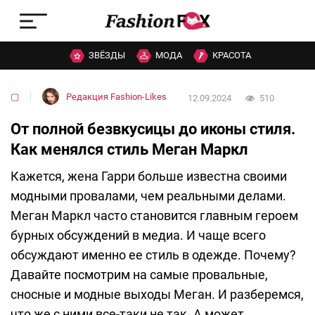
ЗВЁЗДЫ
МОДА
КРАСОТА
▢
Редакция Fashion-Likes
12.09.2024
510
От полной безвкусицы до иконы стиля.
Как менялся стиль Меган Маркл
Кажется, жена Гарри больше известна своими
модными провалами, чем реальными делами.
Меган Маркл часто становится главным героем
бурных обсуждений в медиа. И чаще всего
обсуждают именно ее стиль в одежде. Почему?
Давайте посмотрим на самые провальные,
сносные и модные выходы Меган. И разберемся,
что же с ними все-таки не так. А может,