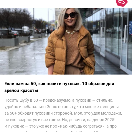
колорит Ближнего Востока на современный манер — это
невероятно красиво.Все стереотипы, какие были у меня насчет
арабских дизайнеров, рассеялись как дым. А столько красоты
сегодня сложно увидеть на других известных неделях
мод.Самое интересное сейчас покажу ?
Если вам за 50, как носить пуховик. 10 образов для
зрелой красоты
Носить шубу в 50 — предсказуемо, а пуховик — стильно,
удобно и небанально.Знаю по опыту, что многие женщины
за 50+ обходят пуховики стороной. Мол, это удел молодежи,
не «по возрасту» и все такое. Но, девочки, на дворе 2025!
И пуховик — это уже не про «как-нибудь согреться», а про