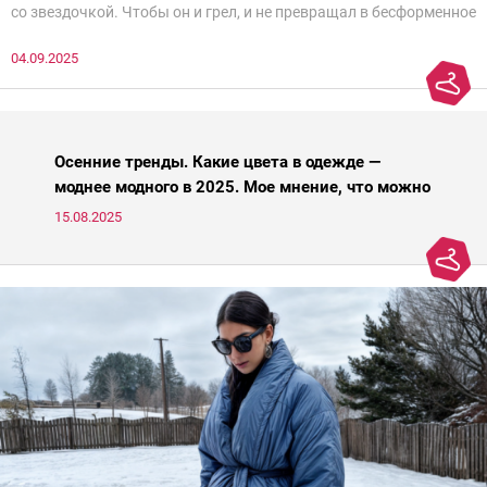
со звездочкой. Чтобы он и грел, и не превращал в бесформенное
нечто, и стройнил, и был в тренде… Голова кругом!Спокойно, без
04.09.2025
паники.
Осенние тренды. Какие цвета в одежде —
моднее модного в 2025. Мое мнение, что можно
носить, а что нет
15.08.2025