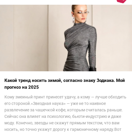
Какой тренд носить зимой, согласно знаку Зодиака. Мой
прогноз на 2025
Кому змеиный принт принесет удачу, а кому — лучше обходить
его стороной.«Звездная наука» — уже не то наивное
развлечение за чашечкой кофе, которым считалась раньше.
Сейчас она влияет на психологию, бьюти-индустрию и даже
моду. Конечно, звезды не скажут прямым текстом, что вам
носить, но точно укажут дорогу к гармоничному наряду.Вот