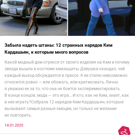
Забыла надеть штаны: 12 странных нарядов Ким
Кардашьян, к которым много вопросов
Какой модный дом отрекся от своего изделия на Ким и почему
звезда вышла в костюме химзащиты.Девушка-скандал, чей
каждый выход обсуждается в прессе. К ее стилю невозможно
относится ровно — или обожать, или критиковать.Лично
я уважаю ее за то, что она не боится экспериментировать.
В конце концов, мода — это игра… И кто, как не Ким, знает, как
в нее играть?Собрала 12 нарядов Ким Кардашьян, которые
вызывают самые разные эмоции, но только не желание
их повторить.
14.01.2025