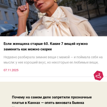
Если женщина старше 60. Какие 7 вещей нужно
заменить как можно скорее
Недавно разбирала зимние вещи с мамой — и поймала себя на
мысли: у нее хороший вкус, но некоторые ее любимые вещи,
которые она считает «классикой на века», на самом деле
07.11.2025
добавляют ей лет.И проблема не в том, что они вышли из
моды. Вовсе нет.Проблема в том, что сама мода сделала шаг
вперед, и изменились нюансы: посадка брюк стала выше, крой
жакета — свободнее, а фактура свитера — лаконичнее.
Почему на самом деле запретили прозначные
платья в Каннах — опять виновата Бьянка