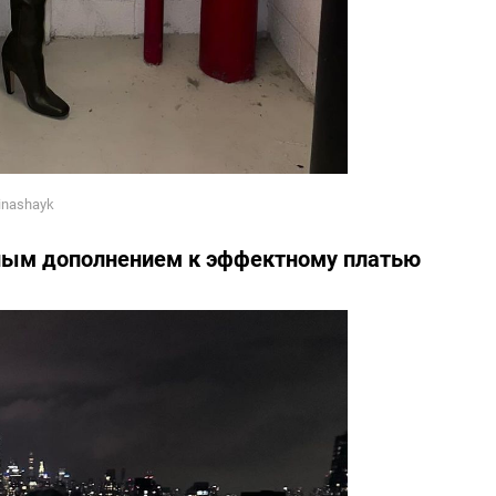
inashayk
ным дополнением к эффектному платью