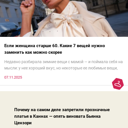
Если женщина старше 60. Какие 7 вещей нужно
заменить как можно скорее
Недавно разбирала зимние вещи с мамой — и поймала себя на
мысли: у нее хороший вкус, но некоторые ее любимые вещи,
которые она считает «классикой на века», на самом деле
07.11.2025
добавляют ей лет.И проблема не в том, что они вышли из
моды. Вовсе нет.Проблема в том, что сама мода сделала шаг
вперед, и изменились нюансы: посадка брюк стала выше, крой
жакета — свободнее, а фактура свитера — лаконичнее.
Почему на самом деле запретили прозначные
платья в Каннах — опять виновата Бьянка
Цензори