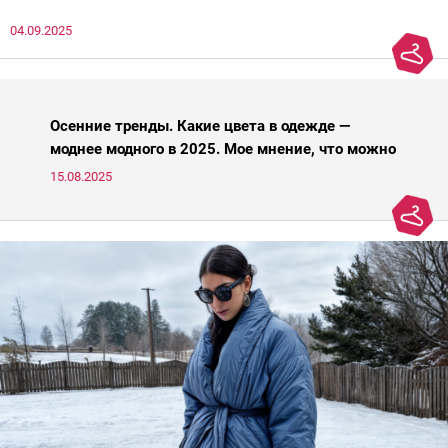
нечто, и стройнил, и был в тренде… Голова кругом!Спокойно, без
04.09.2025
паники.
Осенние тренды. Какие цвета в одежде —
моднее модного в 2025. Мое мнение, что можно
носить, а что нет
15.08.2025