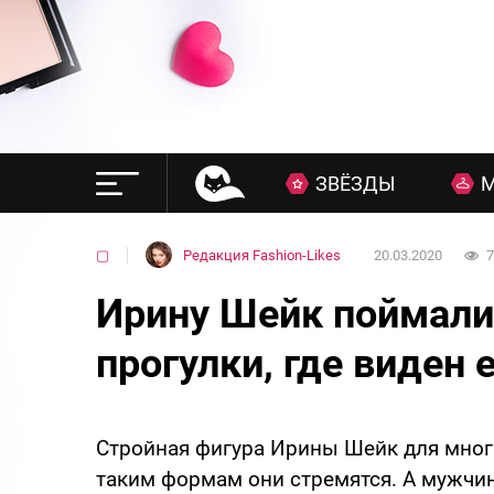
ЗВЁЗДЫ
▢
Редакция Fashion-Likes
20.03.2020
7
Ирину Шейк поймали 
прогулки, где виден
Стройная фигура Ирины Шейк для мног
таким формам они стремятся. А мужчин