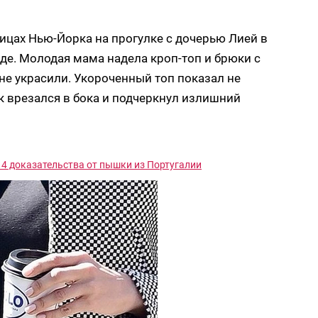
лицах Нью-Йорка на прогулке с дочерью Лией в
е. Молодая мама надела кроп-топ и брюки с
не украсили. Укороченный топ показал не
к врезался в бока и подчеркнул излишний
т 4 доказательства от пышки из Португалии