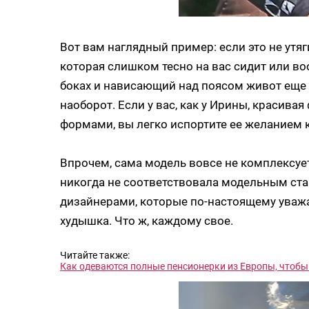
Вот вам наглядный пример: если это не утя
которая слишком тесно на вас сидит или в
боках и нависающий над поясом живот еще н
наоборот. Если у вас, как у Ирины, красива
формами, вы легко испортите ее желанием к
Впрочем, сама модель вовсе не комплексует
никогда не соответствовала модельным стан
дизайнерами, которые по-настоящему уважа
худышка. Что ж, каждому свое.
Читайте также:
Как одеваются полные пенсионерки из Европы, чтобы