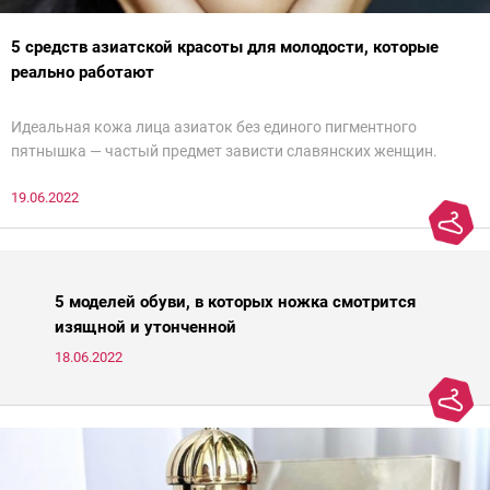
5 средств азиатской красоты для молодости, которые
реально работают
Идеальная кожа лица азиаток без единого пигментного
пятнышка — частый предмет зависти славянских женщин.
Действительно, восточным женщинам больше повезло с
19.06.2022
генетикой и в зрелом возрасте их легко можно спутать с
молодой девушкой. Но дело не только в ДНК — грамотный уход
японок и кореянок играет немалую роль в предотвращении
старения кожи. Представляем подборку из пяти азиатских
средств для молодости от Ксении Вебер, косметолога-эстетиста
5 моделей обуви, в которых ножка смотрится
и «эксперта идеальной кожи Intercharm 2020».
изящной и утонченной
18.06.2022