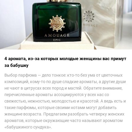
4 аромата, из-за которых молодые женщины вас примут
за бабушку
Выбор парфюма — дело тонкое: кто-то без ума от цветочных
композиций, кому-то по душе сладкие ароматы, а другие души
не чают в цитрусах всех пород и мастей. Обратите внимание,
перечисленные ароматы ассоциируются у всех нас со
свежестью, нежностью, молодостью и красотой. А ведь есть и
такие парфюмы, которые своими нотами могут добавить
женщине возраста. Предлагаем разобрать четверку женских
ароматов, которые окружающие часто называют ароматом
«бабушкиного сундука».