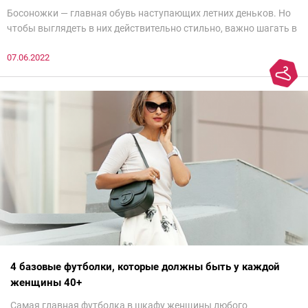
Босоножки — главная обувь наступающих летних деньков. Но
чтобы выглядеть в них действительно стильно, важно шагать в
ногу со временем. Например, вот эти 6 пар в наступающем
07.06.2022
сезоне лучше не надевать. Потому что они — гарант дурного
вкуса и стопроцентный антитренд.
4 базовые футболки, которые должны быть у каждой
женщины 40+
Самая главная футболка в шкафу женщины любого