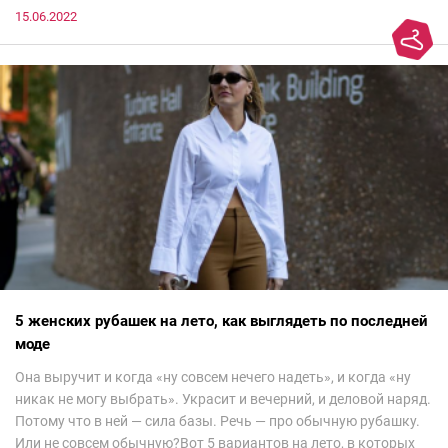
15.06.2022
5 женских рубашек на лето, как выглядеть по последней
моде
Она выручит и когда «ну совсем нечего надеть», и когда «ну
никак не могу выбрать». Украсит и вечерний, и деловой наряд.
Потому что в ней — сила базы. Речь — про обычную рубашку.
Или не совсем обычную?Вот 5 вариантов на лето, в которых