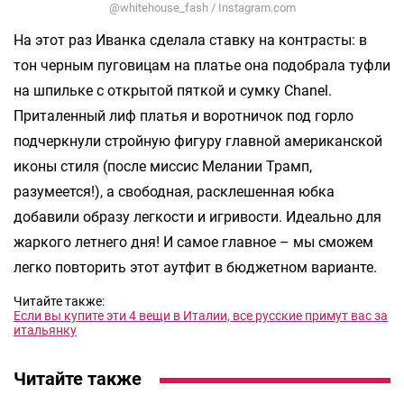
@whitehouse_fash / Instagram.com
На этот раз Иванка сделала ставку на контрасты: в
тон черным пуговицам на платье она подобрала туфли
на шпильке с открытой пяткой и сумку Chanel.
Приталенный лиф платья и воротничок под горло
подчеркнули стройную фигуру главной американской
иконы стиля (после миссис Мелании Трамп,
разумеется!), а свободная, расклешенная юбка
добавили образу легкости и игривости. Идеально для
жаркого летнего дня! И самое главное – мы сможем
легко повторить этот аутфит в бюджетном варианте.
Читайте также:
Если вы купите эти 4 вещи в Италии, все русские примут вас за
итальянку
Читайте также