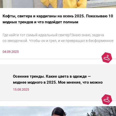
Кофты, свитера и кардиганы на осень 2025. Показываю 10
модных трендов и что подойдет полным
Где найти тот самый идеальный свитер?Знаю-знаю, задача
со звездочкой. Чтобы он и грел, и не превращал в бесформенное
нечто, и стройнил, и был в тренде… Голова кругом!Спокойно, без
04.09.2025
паники.
Осенние тренды. Какие цвета в одежде —
моднее модного в 2025. Мое мнение, что можно
носить, а что нет
15.08.2025