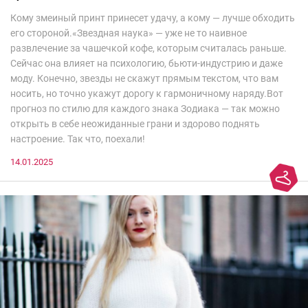
Кому змеиный принт принесет удачу, а кому — лучше обходить
его стороной.«Звездная наука» — уже не то наивное
развлечение за чашечкой кофе, которым считалась раньше.
Сейчас она влияет на психологию, бьюти-индустрию и даже
моду. Конечно, звезды не скажут прямым текстом, что вам
носить, но точно укажут дорогу к гармоничному наряду.Вот
прогноз по стилю для каждого знака Зодиака — так можно
открыть в себе неожиданные грани и здорово поднять
настроение. Так что, поехали!
14.01.2025