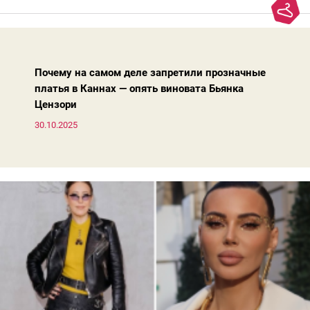
добавляют ей лет.И проблема не в том, что они вышли из
моды. Вовсе нет.Проблема в том, что сама мода сделала шаг
вперед, и изменились нюансы: посадка брюк стала выше, крой
жакета — свободнее, а фактура свитера — лаконичнее.
Почему на самом деле запретили прозначные
платья в Каннах — опять виновата Бьянка
Цензори
30.10.2025