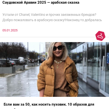
Саудовской Аравии 2025 — арабская сказка
Устали от Chanel, Valentino и прочих заезженных брендов?
Добро пожаловать в арабскую сказку!Наконец-то добралась
до просмотра недели моды в Саудовской Аравии. Рассмотрела
05.01.2025
все и осталась под глубоким впечатлением. Национальный
колорит Ближнего Востока на современный манер — это
невероятно красиво.Все стереотипы, какие были у меня насчет
арабских дизайнеров, рассеялись как дым. А столько красоты
сегодня сложно увидеть на других известных неделях
мод.Самое интересное сейчас покажу ?
Если вам за 50, как носить пуховик. 10 образов для