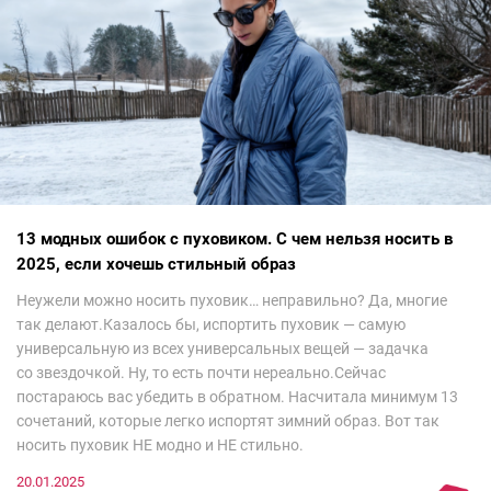
13 модных ошибок с пуховиком. С чем нельзя носить в
2025, если хочешь стильный образ
Неужели можно носить пуховик… неправильно? Да, многие
так делают.Казалось бы, испортить пуховик — самую
универсальную из всех универсальных вещей — задачка
со звездочкой. Ну, то есть почти нереально.Сейчас
постараюсь вас убедить в обратном. Насчитала минимум 13
сочетаний, которые легко испортят зимний образ. Вот так
носить пуховик НЕ модно и НЕ стильно.
20.01.2025