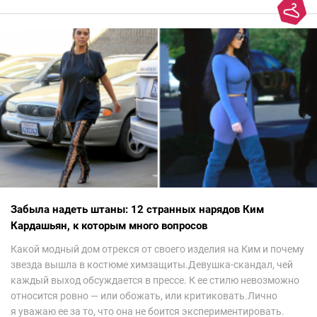
Забыла надеть штаны: 12 странных нарядов Ким
Кардашьян, к которым много вопросов
Какой модный дом отрекся от своего изделия на Ким и почему
звезда вышла в костюме химзащиты.Девушка-скандал, чей
каждый выход обсуждается в прессе. К ее стилю невозможно
относится ровно — или обожать, или критиковать.Лично
я уважаю ее за то, что она не боится экспериментировать.