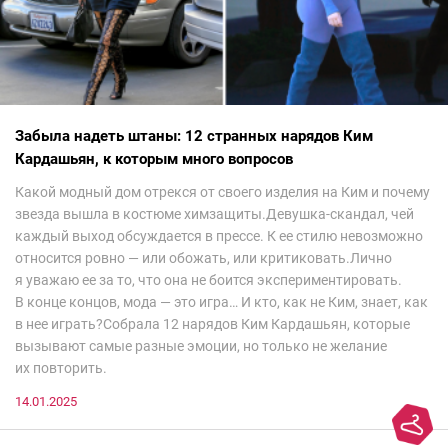
Забыла надеть штаны: 12 странных нарядов Ким
Кардашьян, к которым много вопросов
Какой модный дом отрекся от своего изделия на Ким и почему
звезда вышла в костюме химзащиты.Девушка-скандал, чей
каждый выход обсуждается в прессе. К ее стилю невозможно
относится ровно — или обожать, или критиковать.Лично
я уважаю ее за то, что она не боится экспериментировать.
В конце концов, мода — это игра… И кто, как не Ким, знает, как
в нее играть?Собрала 12 нарядов Ким Кардашьян, которые
вызывают самые разные эмоции, но только не желание
их повторить.
14.01.2025