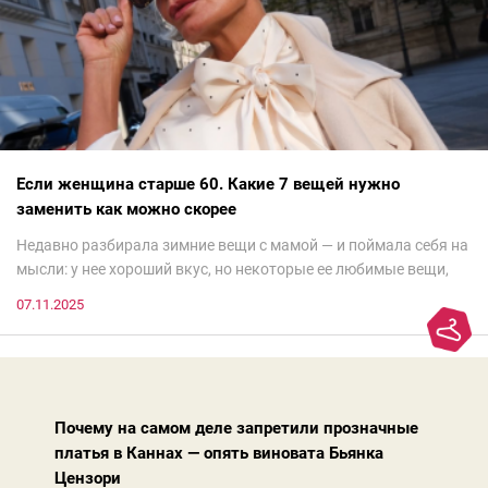
Если женщина старше 60. Какие 7 вещей нужно
заменить как можно скорее
Недавно разбирала зимние вещи с мамой — и поймала себя на
мысли: у нее хороший вкус, но некоторые ее любимые вещи,
которые она считает «классикой на века», на самом деле
07.11.2025
добавляют ей лет.И проблема не в том, что они вышли из
моды. Вовсе нет.Проблема в том, что сама мода сделала шаг
вперед, и изменились нюансы: посадка брюк стала выше, крой
жакета — свободнее, а фактура свитера — лаконичнее.
Почему на самом деле запретили прозначные
платья в Каннах — опять виновата Бьянка
Цензори