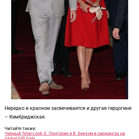
Нередко в красном засвечивается и другая герцогиня
– Кембриджская.
Читайте также:
Черный Total-Look: Е. Лонгория и В. Бекхэм в смокингах на
Global Gift Gala