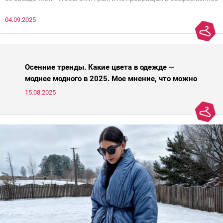
нечто, и стройнил, и был в тренде… Голова кругом!Спокойно, без
04.09.2025
паники.
Осенние тренды. Какие цвета в одежде —
моднее модного в 2025. Мое мнение, что можно
носить, а что нет
15.08.2025