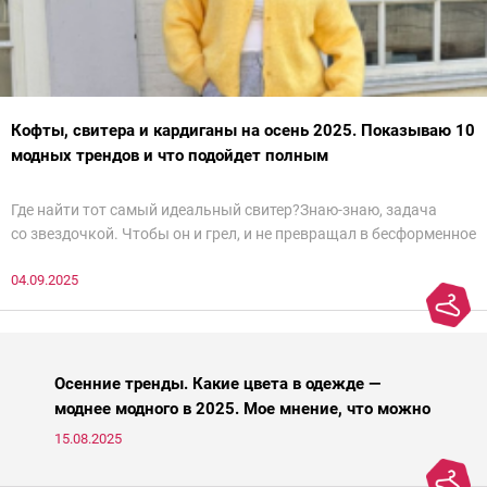
Кофты, свитера и кардиганы на осень 2025. Показываю 10
модных трендов и что подойдет полным
Где найти тот самый идеальный свитер?Знаю-знаю, задача
со звездочкой. Чтобы он и грел, и не превращал в бесформенное
нечто, и стройнил, и был в тренде… Голова кругом!Спокойно, без
04.09.2025
паники.
Осенние тренды. Какие цвета в одежде —
моднее модного в 2025. Мое мнение, что можно
носить, а что нет
15.08.2025