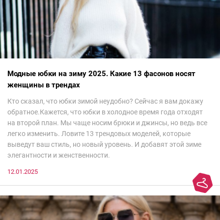
Модные юбки на зиму 2025. Какие 13 фасонов носят
женщины в трендах
Кто сказал, что юбки зимой неудобно? Сейчас я вам докажу
обратное.Кажется, что юбки в холодное время года отходят
на второй план. Мы чаще носим брюки и джинсы, но ведь все
легко изменить. Ловите 13 трендовых моделей, которые
выведут ваш стиль, но новый уровень. И добавят этой зиме
элегантности и женственности.
12.01.2025