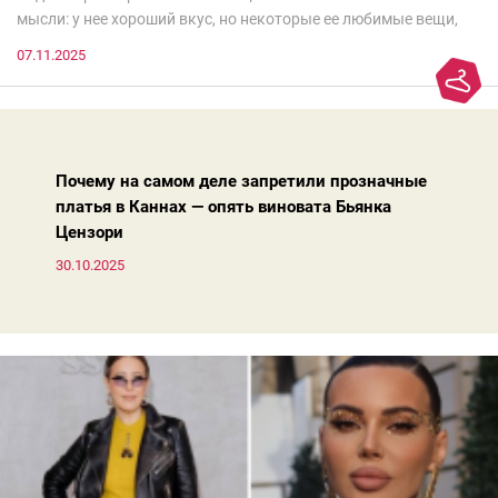
мысли: у нее хороший вкус, но некоторые ее любимые вещи,
которые она считает «классикой на века», на самом деле
07.11.2025
добавляют ей лет.И проблема не в том, что они вышли из
моды. Вовсе нет.Проблема в том, что сама мода сделала шаг
вперед, и изменились нюансы: посадка брюк стала выше, крой
жакета — свободнее, а фактура свитера — лаконичнее.
Почему на самом деле запретили прозначные
платья в Каннах — опять виновата Бьянка
Цензори
30.10.2025