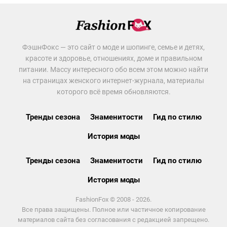
ФэшнФокс — это сайт о моде и шопинге, семье и детях,
красоте и здоровье, отношениях, доме и правильном
питании. Массу интересного обо всем этом можно найти
на страницах женского интернет-журнала, материалы
которого всё время обновляются.
Тренды сезона
Знаменитости
Гид по стилю
История моды
Тренды сезона
Знаменитости
Гид по стилю
История моды
FashionFox © 2008 - 2026.
Все права защищены. Полное или частичное копирование
материалов сайта без согласования с редакцией запрещено.