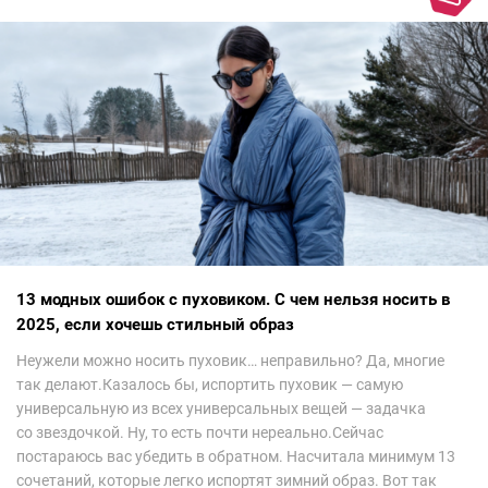
13 модных ошибок с пуховиком. С чем нельзя носить в
2025, если хочешь стильный образ
Неужели можно носить пуховик… неправильно? Да, многие
так делают.Казалось бы, испортить пуховик — самую
универсальную из всех универсальных вещей — задачка
со звездочкой. Ну, то есть почти нереально.Сейчас
постараюсь вас убедить в обратном. Насчитала минимум 13
сочетаний, которые легко испортят зимний образ. Вот так