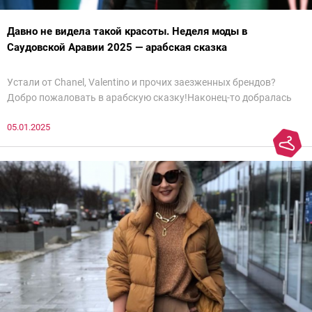
Давно не видела такой красоты. Неделя моды в
Саудовской Аравии 2025 — арабская сказка
Устали от Chanel, Valentino и прочих заезженных брендов?
Добро пожаловать в арабскую сказку!Наконец-то добралась
до просмотра недели моды в Саудовской Аравии. Рассмотрела
05.01.2025
все и осталась под глубоким впечатлением. Национальный
колорит Ближнего Востока на современный манер — это
невероятно красиво.Все стереотипы, какие были у меня насчет
арабских дизайнеров, рассеялись как дым. А столько красоты
сегодня сложно увидеть на других известных неделях
мод.Самое интересное сейчас покажу ?