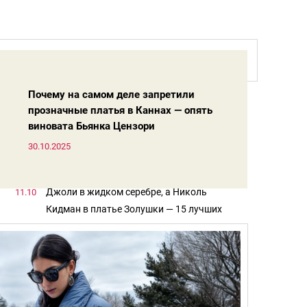
Меган Маркл в простыне, а 51-летняя
29.10
Кейт Мосс в пиджаке без ничего —
Почему на самом деле запретили
лучшие образы мировых звезд на Неделе
прозначные платья в Каннах — опять
Собчак с утюгом и коровой, а Самойлова
21.10
моды в Париже
виновата Бьянка Цензори
пустилась во все тяжкие — образы
российских звезд на Неделе моды в
30.10.2025
Клаудии Шиффер — 55 лет. Вот её 15
18.10
Париже 2025
правил красоты, как оставаться молодой
душой и телом
Джоли в жидком серебре, а Николь
11.10
Кидман в платье Золушки — 15 лучших
образов Джорджио Армани для красных
Виктория Боня в рыбацкой сетке, а 57-
07.10
дорожек
летняя Наоми с вялым бантом — худшие
образы с Венецианского фестиваля-2025
Амаль Клуни в дерзком мини, а 57-летняя
05.10
Джулия Робертс в пальто с лицом