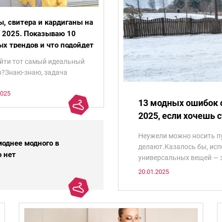
, свитера и кардиганы на
 2025. Показываю 10
х трендов и что подойдет
ым
айти тот самый идеальный
р?Знаю-знаю, задача
здочкой. Чтобы он и грел,
2025
превращал в бесформенное
13 модных ошибок с
 и стройнил, и был в тренде…
2025, если хочешь 
а кругом!Спокойно, без
и.
Неужели можно носить п
моднее модного в
делают.Казалось бы, исп
о нет
универсальных вещей — за
нереально.Сейчас постар
20.01.2025
минимум 13 сочетаний, к
носить пуховик НЕ модно