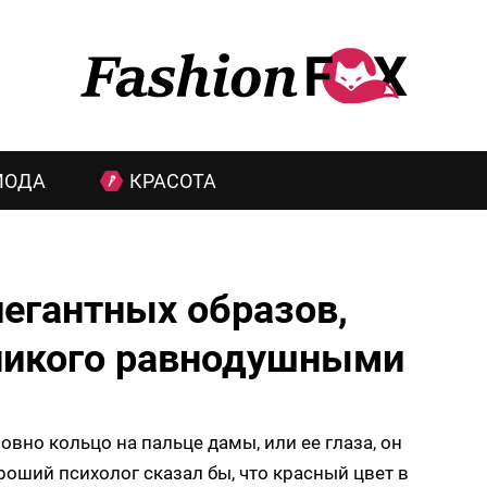
МОДА
КРАСОТА
легантных образов,
 никого равнодушными
вно кольцо на пальце дамы, или ее глаза, он
роший психолог сказал бы, что красный цвет в