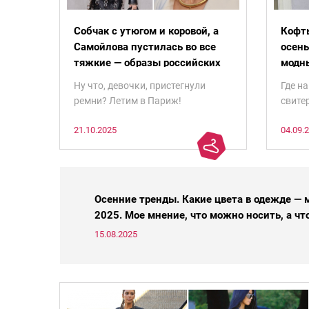
Собчак с утюгом и коровой, а
Кофты
Самойлова пустилась во все
осень
тяжкие — образы российских
модны
звезд на Неделе моды в
полн
Ну что, девочки, пристегнули
Где н
Париже 2025
ремни? Летим в Париж!
свите
Виртуально, конечно.
со зве
21.10.2025
04.09.
и не 
нечто,
Голов
паник
Осенние тренды. Какие цвета в одежде — 
2025. Мое мнение, что можно носить, а чт
15.08.2025