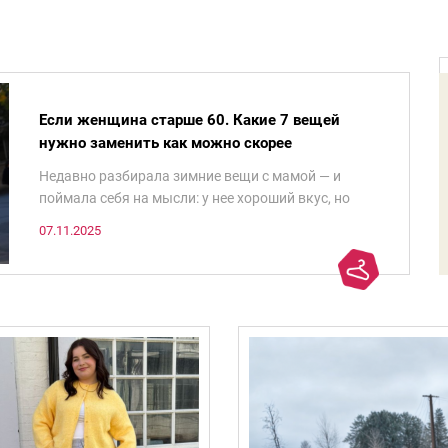
Если женщина старше 60. Какие 7 вещей
нужно заменить как можно скорее
Недавно разбирала зимние вещи с мамой — и
поймала себя на мысли: у нее хороший вкус, но
некоторые ее любимые вещи, которые она считает
07.11.2025
«классикой на века», на самом деле добавляют ей
лет.И проблема не в том, что они вышли из моды.
Вовсе нет.Проблема в том, что сама мода сделала
шаг вперед, и изменились нюансы: посадка брюк
стала выше, крой жакета — свободнее, а фактура
свитера — лаконичнее.