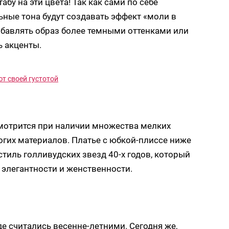
абу на эти цвета! Так как сами по себе
ьные тона будут создавать эффект «моли в
збавлять образ более темными оттенками или
ь акценты.
т своей густотой
смотрится при наличии множества мелких
огих материалов. Платье с юбкой-плиссе ниже
тиль голливудских звезд 40-х годов, который
й элегантности и женственности.
де считались весенне-летними. Сегодня же,