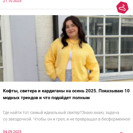
21.10.2025
Кофты, свитера и кардиганы на осень 2025. Показываю 10
модных трендов и что подойдет полным
Где найти тот самый идеальный свитер?Знаю-знаю, задача
со звездочкой. Чтобы он и грел, и не превращал в бесформенное
нечто, и стройнил, и был в тренде… Голова кругом!Спокойно, без
04.09.2025
паники.