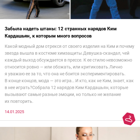
Забыла надеть штаны: 12 странных нарядов Ким
Кардашьян, к которым много вопросов
Какой модный дом отрекся от своего изделия на Ким и почему
звезда вышла в костюме химзащиты.Девушка-скандал, чей
каждый выход обсуждается в прессе. К ее стилю невозможно
относится ровно — или обожать, или критиковать.Лично
я уважаю ее за то, что она не боится экспериментировать.
В конце концов, мода — это игра… И кто, как не Ким, знает, как
в нее играть?Собрала 12 нарядов Ким Кардашьян, которые
вызывают самые разные эмоции, но только не желание
их повторить.
14.01.2025