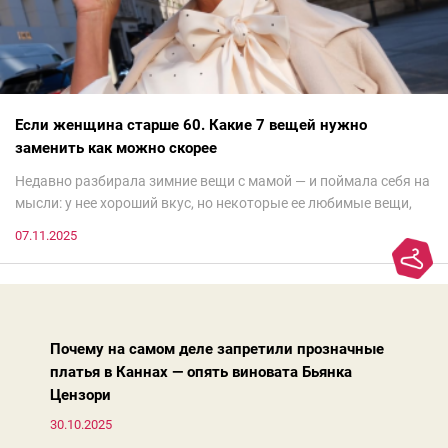
Если женщина старше 60. Какие 7 вещей нужно
заменить как можно скорее
Недавно разбирала зимние вещи с мамой — и поймала себя на
мысли: у нее хороший вкус, но некоторые ее любимые вещи,
которые она считает «классикой на века», на самом деле
07.11.2025
добавляют ей лет.И проблема не в том, что они вышли из
моды. Вовсе нет.Проблема в том, что сама мода сделала шаг
вперед, и изменились нюансы: посадка брюк стала выше, крой
жакета — свободнее, а фактура свитера — лаконичнее.
Почему на самом деле запретили прозначные
платья в Каннах — опять виновата Бьянка
Цензори
30.10.2025