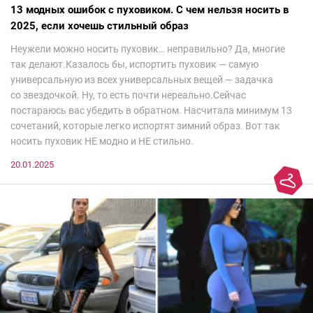
13 модных ошибок с пуховиком. С чем нельзя носить в
2025, если хочешь стильный образ
Неужели можно носить пуховик… неправильно? Да, многие
так делают.Казалось бы, испортить пуховик — самую
универсальную из всех универсальных вещей — задачка
со звездочкой. Ну, то есть почти нереально.Сейчас
постараюсь вас убедить в обратном. Насчитала минимум 13
сочетаний, которые легко испортят зимний образ. Вот так
носить пуховик НЕ модно и НЕ стильно.
20.01.2025