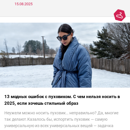
носить, а что нет
15.08.2025
13 модных ошибок с пуховиком. С чем нельзя носить в
2025, если хочешь стильный образ
Неужели можно носить пуховик… неправильно? Да, многие
так делают.Казалось бы, испортить пуховик — самую
универсальную из всех универсальных вещей — задачка