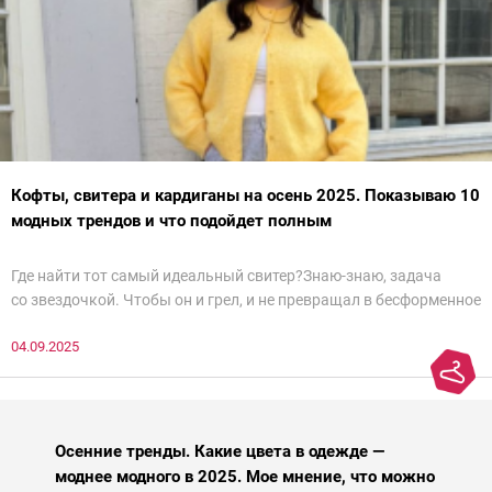
Кофты, свитера и кардиганы на осень 2025. Показываю 10
модных трендов и что подойдет полным
Где найти тот самый идеальный свитер?Знаю-знаю, задача
со звездочкой. Чтобы он и грел, и не превращал в бесформенное
нечто, и стройнил, и был в тренде… Голова кругом!Спокойно, без
04.09.2025
паники.
Осенние тренды. Какие цвета в одежде —
моднее модного в 2025. Мое мнение, что можно