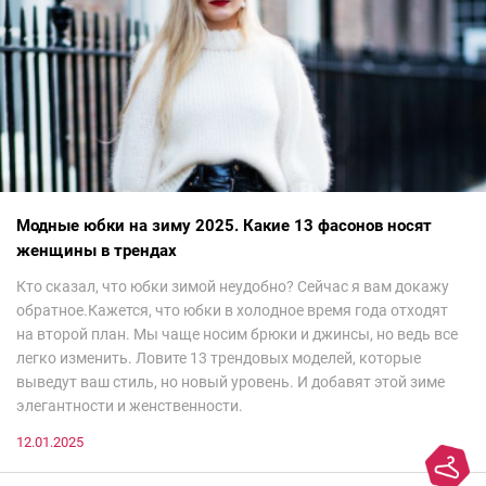
Модные юбки на зиму 2025. Какие 13 фасонов носят
женщины в трендах
Кто сказал, что юбки зимой неудобно? Сейчас я вам докажу
обратное.Кажется, что юбки в холодное время года отходят
на второй план. Мы чаще носим брюки и джинсы, но ведь все
легко изменить. Ловите 13 трендовых моделей, которые
выведут ваш стиль, но новый уровень. И добавят этой зиме
элегантности и женственности.
12.01.2025