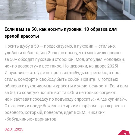
Если вам за 50, как носить пуховик. 10 образов для
зрелой красоты
Носить шубу в 50 — предсказуемо, а пуховик — стильно,
удобно и небанально.Знаю по опыту, что многие женщины
за 50+ обходят пуховики стороной. Мол, это удел молодежи,
не «по возрасту» и все такое. Но, девочки, на дворе 2025!
И пуховик — это уже не про «как-нибудь согреться», а про
стиль, комфорт и свободу быть собой.Ловите 10 готовых
образов с пуховиком для красоты и женственности. Если вам
за 50, то советую носить вот так.Они не только согреют,
но и заставят соседку по подъезду спросить: «А где купила?».
От классики вроде бежевого с ярким шарфом — до дерзкого
розового, который, поверьте, идет ВСЕМ. Никаких
«бабушкиных» вариантов!
02.01.2025