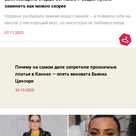
заменить как можно скорее
Недавно разбирала зимние вещи с мамой — и поймала себя на
мысли: у нее хороший вкус, но некоторые ее любимые вещи,
которые она считает «классикой на века», на самом деле
07.11.2025
добавляют ей лет.И проблема не в том, что они вышли из
моды. Вовсе нет.Проблема в том, что сама мода сделала шаг
вперед, и изменились нюансы: посадка брюк стала выше, крой
жакета — свободнее, а фактура свитера — лаконичнее.
Почему на самом деле запретили прозначные
платья в Каннах — опять виновата Бьянка
Цензори
30.10.2025