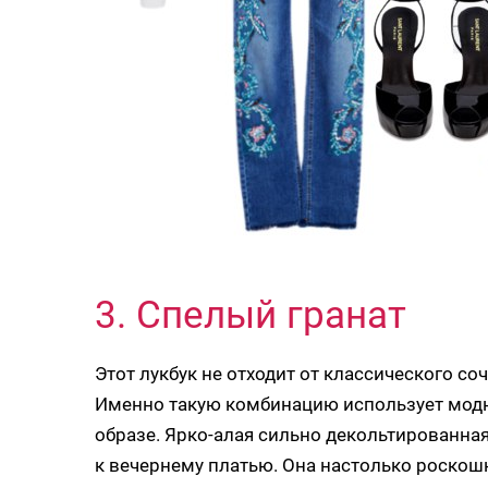
3. Спелый гранат
Этот лукбук не отходит от классического со
Именно такую комбинацию использует модн
образе. Ярко-алая сильно декольтированна
к вечернему платью. Она настолько роскошн