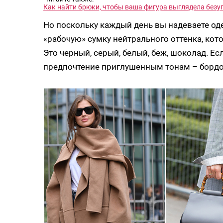
Как найти брюки, чтобы ваша фигура выглядела безу
Но поскольку каждый день вы надеваете од
«рабочую» сумку нейтрального оттенка, кот
Это черный, серый, белый, беж, шоколад. Ес
предпочтение приглушенным тонам – бордо,