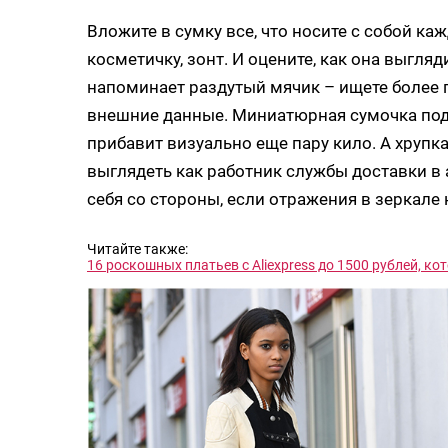
Вложите в сумку все, что носите с собой ка
косметичку, зонт. И оцените, как она выгляд
напоминает раздутый мячик – ищете более 
внешние данные. Миниатюрная сумочка по
прибавит визуально еще пару кило. А хрупк
выглядеть как работник службы доставки в 
себя со стороны, если отражения в зеркале
Читайте также:
16 роскошных платьев с Aliexpress до 1500 рублей, ко