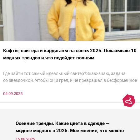
Кофты, свитера и кардиганы на осень 2025. Показываю 10
модных трендов и что подойдет полным
Где найти тот самый идеальный свитер?Знаю-знаю, задача
со звездочкой. Чтобы он и грел, и не превращал в бесформенное
нечто, и стройнил, и был в тренде… Голова кругом!Спокойно, без
04.09.2025
паники.
Осенние тренды. Какие цвета в одежде —
моднее модного в 2025. Мое мнение, что можно
носить, а что нет
15.08.2025