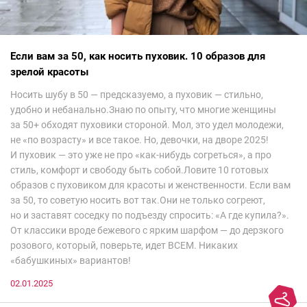
Если вам за 50, как носить пуховик. 10 образов для
зрелой красоты
Носить шубу в 50 — предсказуемо, а пуховик — стильно,
удобно и небанально.Знаю по опыту, что многие женщины
за 50+ обходят пуховики стороной. Мол, это удел молодежи,
не «по возрасту» и все такое. Но, девочки, на дворе 2025!
И пуховик — это уже не про «как-нибудь согреться», а про
стиль, комфорт и свободу быть собой.Ловите 10 готовых
образов с пуховиком для красоты и женственности. Если вам
за 50, то советую носить вот так.Они не только согреют,
но и заставят соседку по подъезду спросить: «А где купила?».
От классики вроде бежевого с ярким шарфом — до дерзкого
розового, который, поверьте, идет ВСЕМ. Никаких
«бабушкиных» вариантов!
02.01.2025