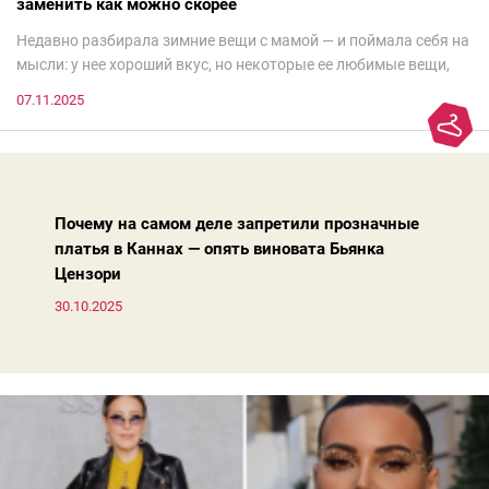
заменить как можно скорее
Недавно разбирала зимние вещи с мамой — и поймала себя на
мысли: у нее хороший вкус, но некоторые ее любимые вещи,
которые она считает «классикой на века», на самом деле
07.11.2025
добавляют ей лет.И проблема не в том, что они вышли из
моды. Вовсе нет.Проблема в том, что сама мода сделала шаг
вперед, и изменились нюансы: посадка брюк стала выше, крой
жакета — свободнее, а фактура свитера — лаконичнее.
Почему на самом деле запретили прозначные
платья в Каннах — опять виновата Бьянка
Цензори
30.10.2025