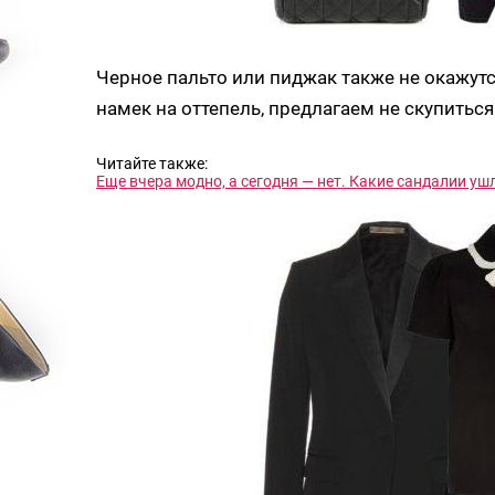
Черное пальто или пиджак также не окажут
намек на оттепель, предлагаем не скупиться
Читайте также:
Еще вчера модно, а сегодня — нет. Какие сандалии ушл