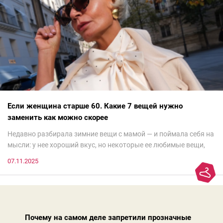
Если женщина старше 60. Какие 7 вещей нужно
заменить как можно скорее
Недавно разбирала зимние вещи с мамой — и поймала себя на
мысли: у нее хороший вкус, но некоторые ее любимые вещи,
которые она считает «классикой на века», на самом деле
07.11.2025
добавляют ей лет.И проблема не в том, что они вышли из
моды. Вовсе нет.Проблема в том, что сама мода сделала шаг
вперед, и изменились нюансы: посадка брюк стала выше, крой
жакета — свободнее, а фактура свитера — лаконичнее.
Почему на самом деле запретили прозначные