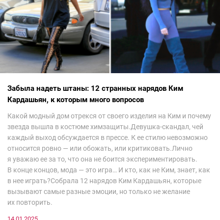
Забыла надеть штаны: 12 странных нарядов Ким
Кардашьян, к которым много вопросов
Какой модный дом отрекся от своего изделия на Ким и почему
звезда вышла в костюме химзащиты.Девушка-скандал, чей
каждый выход обсуждается в прессе. К ее стилю невозможно
относится ровно — или обожать, или критиковать.Лично
я уважаю ее за то, что она не боится экспериментировать.
В конце концов, мода — это игра… И кто, как не Ким, знает, как
в нее играть?Собрала 12 нарядов Ким Кардашьян, которые
вызывают самые разные эмоции, но только не желание
их повторить.
14.01.2025