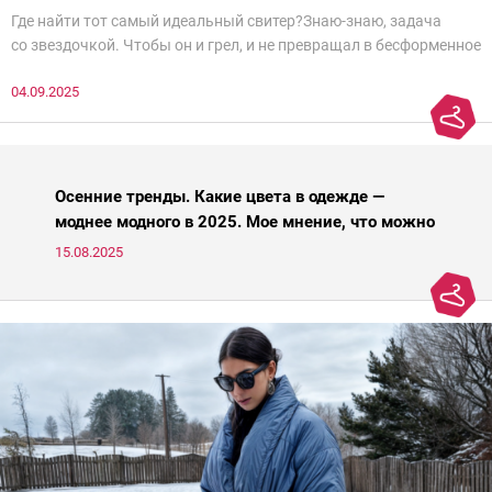
Где найти тот самый идеальный свитер?Знаю-знаю, задача
со звездочкой. Чтобы он и грел, и не превращал в бесформенное
нечто, и стройнил, и был в тренде… Голова кругом!Спокойно, без
04.09.2025
паники.
Осенние тренды. Какие цвета в одежде —
моднее модного в 2025. Мое мнение, что можно
носить, а что нет
15.08.2025