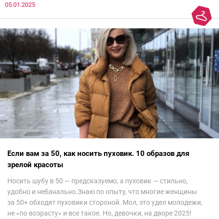
05.01.2025
все и осталась под глубоким впечатлением. Национальный
колорит Ближнего Востока на современный манер — это
невероятно красиво.Все стереотипы, какие были у меня насчет
арабских дизайнеров, рассеялись как дым. А столько красоты
сегодня сложно увидеть на других известных неделях
мод.Самое интересное сейчас покажу ?
Если вам за 50, как носить пуховик. 10 образов для
зрелой красоты
Носить шубу в 50 — предсказуемо, а пуховик — стильно,
удобно и небанально.Знаю по опыту, что многие женщины
за 50+ обходят пуховики стороной. Мол, это удел молодежи,
не «по возрасту» и все такое. Но, девочки, на дворе 2025!