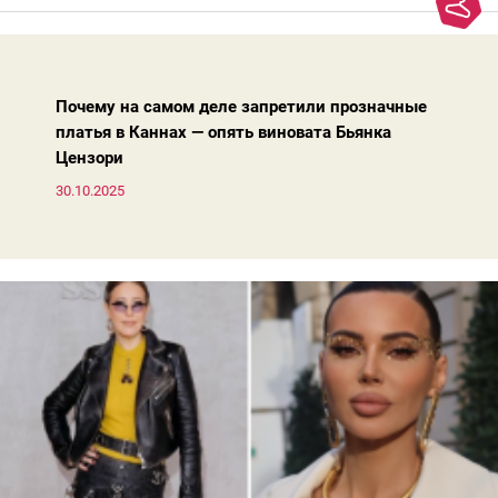
моды. Вовсе нет.Проблема в том, что сама мода сделала шаг
вперед, и изменились нюансы: посадка брюк стала выше, крой
жакета — свободнее, а фактура свитера — лаконичнее.
Почему на самом деле запретили прозначные
платья в Каннах — опять виновата Бьянка
Цензори
30.10.2025