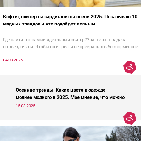
Кофты, свитера и кардиганы на осень 2025. Показываю 10
модных трендов и что подойдет полным
Где найти тот самый идеальный свитер?Знаю-знаю, задача
со звездочкой. Чтобы он и грел, и не превращал в бесформенное
нечто, и стройнил, и был в тренде… Голова кругом!Спокойно, без
04.09.2025
паники.
Осенние тренды. Какие цвета в одежде —
моднее модного в 2025. Мое мнение, что можно
носить, а что нет
15.08.2025