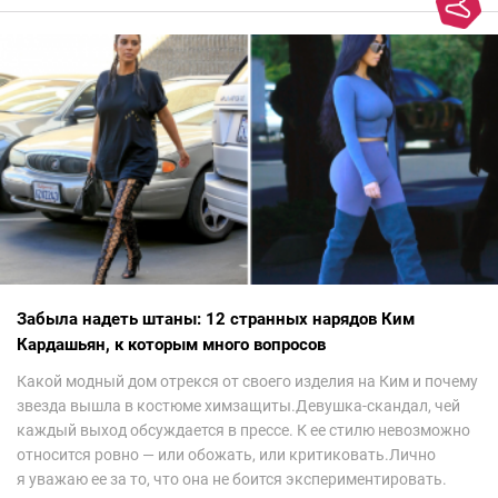
Забыла надеть штаны: 12 странных нарядов Ким
Кардашьян, к которым много вопросов
Какой модный дом отрекся от своего изделия на Ким и почему
звезда вышла в костюме химзащиты.Девушка-скандал, чей
каждый выход обсуждается в прессе. К ее стилю невозможно
относится ровно — или обожать, или критиковать.Лично
я уважаю ее за то, что она не боится экспериментировать.