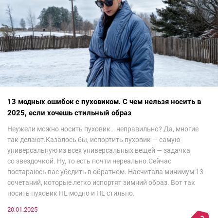
13 модных ошибок с пуховиком. С чем нельзя носить в
2025, если хочешь стильный образ
Неужели можно носить пуховик… неправильно? Да, многие
так делают.Казалось бы, испортить пуховик — самую
универсальную из всех универсальных вещей — задачка
со звездочкой. Ну, то есть почти нереально.Сейчас
постараюсь вас убедить в обратном. Насчитала минимум 13
сочетаний, которые легко испортят зимний образ. Вот так
носить пуховик НЕ модно и НЕ стильно.
20.01.2025