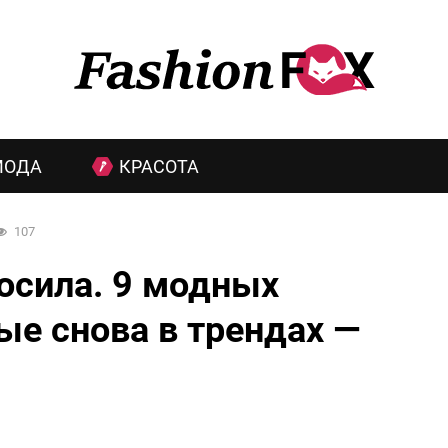
МОДА
КРАСОТА
107
осила. 9 модных
ые снова в трендах —