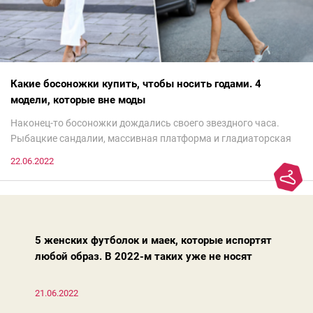
Какие босоножки купить, чтобы носить годами. 4
модели, которые вне моды
Наконец-то босоножки дождались своего звездного часа.
Рыбацкие сандалии, массивная платформа и гладиаторская
обувь сегодня — самый трендовый тренд.Но чтобы выглядеть
22.06.2022
модно, совсем не обязательно бежать за ними в магазин.
Достаточно лишь провести ревизию прошлогодних покупок.
Потому что есть модели, которые продолжают оставаться
актуальными из сезона в сезон. Рассказываем о 4 базовых
босоножках, модных вчера, сегодня и завтра.
5 женских футболок и маек, которые испортят
любой образ. В 2022-м таких уже не носят
21.06.2022