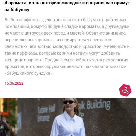
4 аромата, из-за которых молодые женщины вас примут
за бабушку
Выбор парфюма — дело тонкое: кто-то без ума от цветочных
композиций, кому-то по душе сладкие ароматы, а другие души
не чают в цитрусах всех пород и мастей. Обратите внимание,
перечисленные ароматы ассоциируются у всех нас со
свежестью, нежностью, молодостью и красотой. А ведь есть и
такие парфюмы, которые своими нотами могут добавить
женщине возраста. Предлагаем разобрать четверку женских
ароматов, которые окружающие часто называют ароматом
«бабушкиного сундука».
15.06.2022