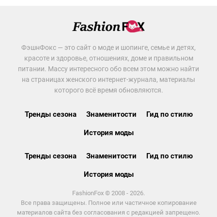
ФэшнФокс — это сайт о моде и шопинге, семье и детях,
красоте и здоровье, отношениях, доме и правильном
питании. Массу интересного обо всем этом можно найти
на страницах женского интернет-журнала, материалы
которого всё время обновляются.
Тренды сезона
Знаменитости
Гид по стилю
История моды
Тренды сезона
Знаменитости
Гид по стилю
История моды
FashionFox © 2008 - 2026.
Все права защищены. Полное или частичное копирование
материалов сайта без согласования с редакцией запрещено.