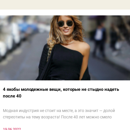
4 якобы молодежные вещи, которые не стыдно надеть
после 40
Модная индустрия не стоит на месте, а это значит — долой
стереотипы на тему возраста! После 40 лет можно смело
примерять тренды, от которых в восторге юные модницы. Разве
19.06.2022
что стоит более вдумчиво вписывать их в стильный,