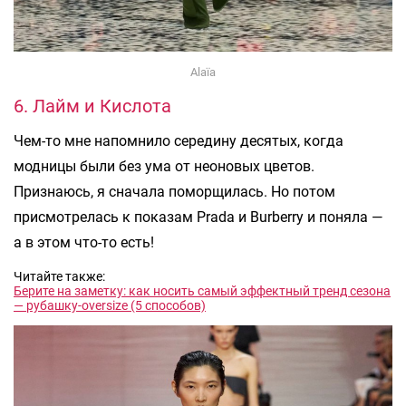
Alaïa
6. Лайм и Кислота
Чем-то мне напомнило середину десятых, когда
модницы были без ума от неоновых цветов.
Признаюсь, я сначала поморщилась. Но потом
присмотрелась к показам Prada и Burberry и поняла —
а в этом что-то есть!
Читайте также:
Берите на заметку: как носить самый эффектный тренд сезона
— рубашку-oversize (5 способов)