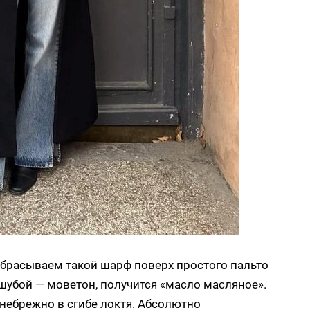
абрасываем такой шарф поверх простого пальто
с шубой — моветон, получится «масло масляное».
о небрежно в сгибе локтя. Абсолютно