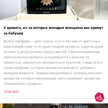
4 аромата, из-за которых молодые женщины вас примут
за бабушку
Выбор парфюма — дело тонкое: кто-то без ума от цветочных
композиций, кому-то по душе сладкие ароматы, а другие души
не чают в цитрусах всех пород и мастей. Обратите внимание,
перечисленные ароматы ассоциируются у всех нас со
свежестью, нежностью, молодостью и красотой. А ведь есть и
такие парфюмы, которые своими нотами могут добавить
женщине возраста. Предлагаем разобрать четверку женских
ароматов, которые окружающие часто называют ароматом
«бабушкиного сундука».
15.06.2022