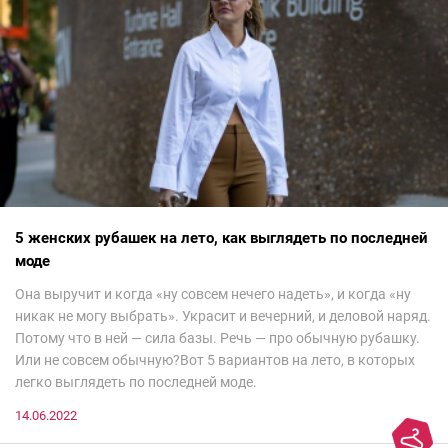
5 женских рубашек на лето, как выглядеть по последней
моде
Она выручит и когда «ну совсем нечего надеть», и когда «ну
никак не могу выбрать». Украсит и вечерний, и деловой наряд.
Потому что в ней — сила базы. Речь — про обычную рубашку.
Или не совсем обычную?Вот 5 вариантов на лето, в которых
легко выглядеть по последней моде.
14.06.2022