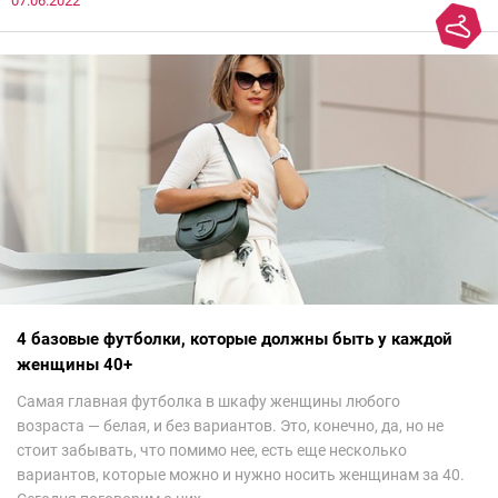
07.06.2022
сезоне лучше не надевать. Потому что они — гарант дурного
вкуса и стопроцентный антитренд.
4 базовые футболки, которые должны быть у каждой
женщины 40+
Самая главная футболка в шкафу женщины любого
возраста — белая, и без вариантов. Это, конечно, да, но не
стоит забывать, что помимо нее, есть еще несколько
вариантов, которые можно и нужно носить женщинам за 40.