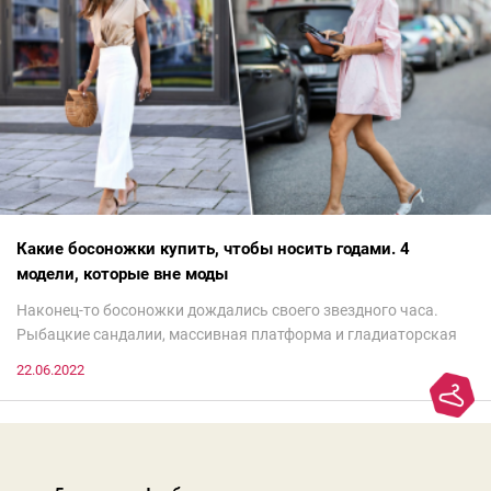
Какие босоножки купить, чтобы носить годами. 4
модели, которые вне моды
Наконец-то босоножки дождались своего звездного часа.
Рыбацкие сандалии, массивная платформа и гладиаторская
обувь сегодня — самый трендовый тренд.Но чтобы выглядеть
22.06.2022
модно, совсем не обязательно бежать за ними в магазин.
Достаточно лишь провести ревизию прошлогодних покупок.
Потому что есть модели, которые продолжают оставаться
актуальными из сезона в сезон. Рассказываем о 4 базовых
босоножках, модных вчера, сегодня и завтра.