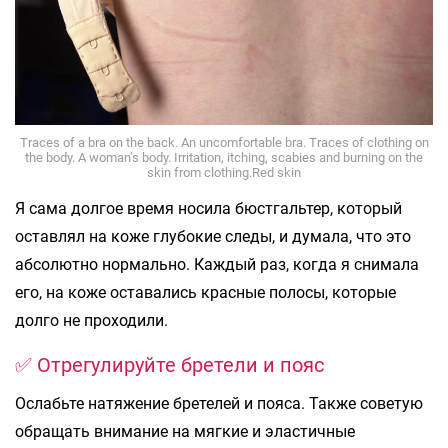
Traces of a bra on the back. An uncomfortable bra. Traces of clothing on
the body. A woman’s body. Irritation, itching, scabies and burning on the
skin from clothing.Red skin
Я сама долгое время носила бюстгальтер, который
оставлял на коже глубокие следы, и думала, что это
абсолютно нормально. Каждый раз, когда я снимала
его, на коже оставались красные полосы, которые
долго не проходили.
✅ Отрегулируйте бретели и пояс
Ослабьте натяжение бретелей и пояса. Также советую
обращать внимание на мягкие и эластичные