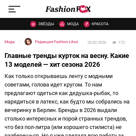
ЗВЁЗДЫ
МОДА
КРАСОТА
Мода
Редакция Fashion-Likes
20.02.2026
172
Главные тренды курток на весну. Какие
13 моделей — хит сезона 2026
Как только открываешь ленту с модными
советами, голова идет кругом. То нам
предлагают одеться как дедушка-рыбак, то
нарядиться в латекс, как будто мы собрались на
вечеринку в Берлин. Бренды в 2026 выдали
столько интересных и порой странных трендов,
что без пол-литра (или хорошего стилиста) не
разберешься. Но я уже сделала всю работу за