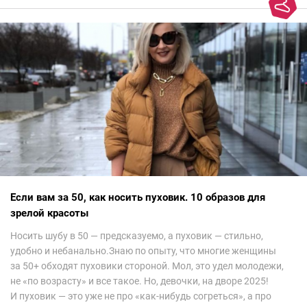
колорит Ближнего Востока на современный манер — это
невероятно красиво.Все стереотипы, какие были у меня насчет
арабских дизайнеров, рассеялись как дым. А столько красоты
сегодня сложно увидеть на других известных неделях
мод.Самое интересное сейчас покажу ?
Если вам за 50, как носить пуховик. 10 образов для
зрелой красоты
Носить шубу в 50 — предсказуемо, а пуховик — стильно,
удобно и небанально.Знаю по опыту, что многие женщины
за 50+ обходят пуховики стороной. Мол, это удел молодежи,
не «по возрасту» и все такое. Но, девочки, на дворе 2025!
И пуховик — это уже не про «как-нибудь согреться», а про