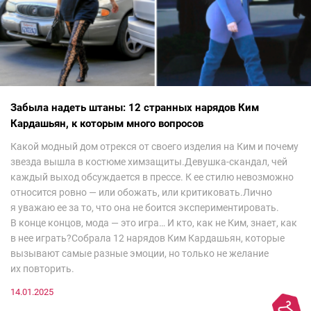
Забыла надеть штаны: 12 странных нарядов Ким
Кардашьян, к которым много вопросов
Какой модный дом отрекся от своего изделия на Ким и почему
звезда вышла в костюме химзащиты.Девушка-скандал, чей
каждый выход обсуждается в прессе. К ее стилю невозможно
относится ровно — или обожать, или критиковать.Лично
я уважаю ее за то, что она не боится экспериментировать.
В конце концов, мода — это игра… И кто, как не Ким, знает, как
в нее играть?Собрала 12 нарядов Ким Кардашьян, которые
вызывают самые разные эмоции, но только не желание
их повторить.
14.01.2025