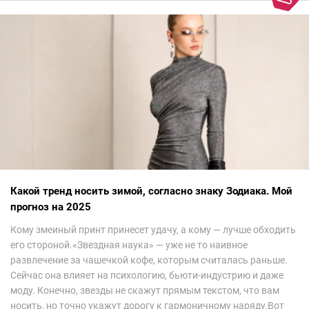
Какой тренд носить зимой, согласно знаку Зодиака. Мой
прогноз на 2025
Кому змеиный принт принесет удачу, а кому — лучше обходить
его стороной.«Звездная наука» — уже не то наивное
развлечение за чашечкой кофе, которым считалась раньше.
Сейчас она влияет на психологию, бьюти-индустрию и даже
моду. Конечно, звезды не скажут прямым текстом, что вам
носить, но точно укажут дорогу к гармоничному наряду.Вот