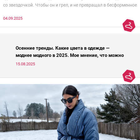
со звездочкой. Чтобы он и грел, и не превращал в бесформенное
нечто, и стройнил, и был в тренде… Голова кругом!Спокойно, без
04.09.2025
паники.
Осенние тренды. Какие цвета в одежде —
моднее модного в 2025. Мое мнение, что можно
носить, а что нет
15.08.2025