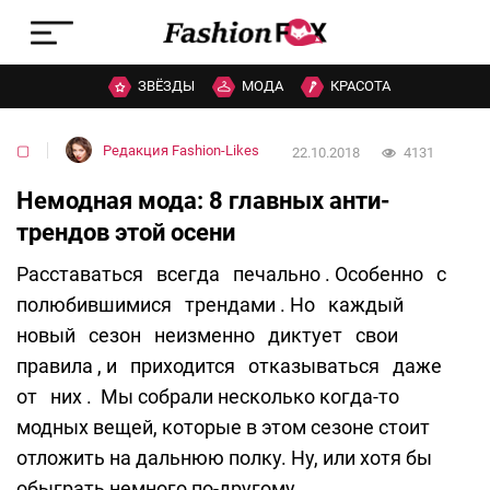
ЗВЁЗДЫ
МОДА
КРАСОТА
▢
Редакция Fashion-Likes
22.10.2018
4131
Немодная мода: 8 главных анти-
трендов этой осени
Расставаться всегда печально . Особенно с
полюбившимися трендами . Но каждый
новый сезон неизменно диктует свои
правила , и приходится отказываться даже
от них . Мы собрали несколько когда-то
модных вещей, которые в этом сезоне стоит
отложить на дальнюю полку. Ну, или хотя бы
обыграть немного по-другому.