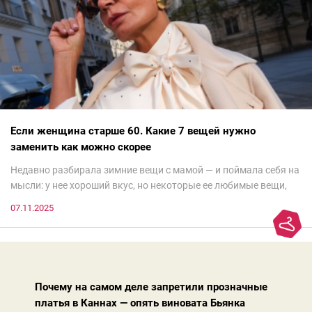
Если женщина старше 60. Какие 7 вещей нужно
заменить как можно скорее
Недавно разбирала зимние вещи с мамой — и поймала себя на
мысли: у нее хороший вкус, но некоторые ее любимые вещи,
которые она считает «классикой на века», на самом деле
07.11.2025
добавляют ей лет.И проблема не в том, что они вышли из
моды. Вовсе нет.Проблема в том, что сама мода сделала шаг
вперед, и изменились нюансы: посадка брюк стала выше, крой
жакета — свободнее, а фактура свитера — лаконичнее.
Почему на самом деле запретили прозначные
платья в Каннах — опять виновата Бьянка